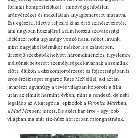
formált kompozíciókkal – mindvégig hibátlan
arányérzéket és makulátlan anyagismeretet mutatva.
Ezt egészíti, illetve teljesíti ki az értő színészvezetés,
ami nagyban hozzájárul a film hosszú szavatossági
idejéhez: noha ugyanúgy vonzó fiatal nőket látunk,
mint nagyjából bármikor máskor is a zsánerben,
üresfejű szexbabák helyett háromdimenziós, figyelemre
méltónak sejtetett személyiségek kavarnak a szemünk
előtt, élükön a diszkomfortérzetet és fojtottságában is
erős érzékiséget sugárzó Kate McNeillel, aki aztán
javarészt ugyanúgy a tévés világban kóborolt a film
után az elmúlt harminc évben, mint a rendező, de neki
legalább az A kategória (epizódok a
Veronica Mars
ban,
a
Mad Men
ben) jutott. De azért kár érte – egy jobb
világban ma már tíz-húsz horrorban rajonghatnánk.