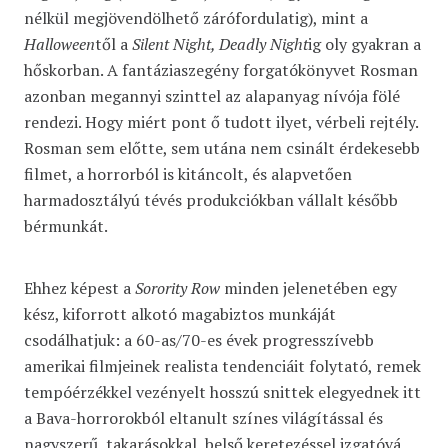
nélkül megjövendölhető zárófordulatig), mint a
Halloween
től a
Silent Night, Deadly Night
ig oly gyakran a
hőskorban. A fantáziaszegény forgatókönyvet Rosman
azonban megannyi szinttel az alapanyag nívója fölé
rendezi. Hogy miért pont ő tudott ilyet, vérbeli rejtély.
Rosman sem előtte, sem utána nem csinált érdekesebb
filmet, a horrorból is kitáncolt, és alapvetően
harmadosztályú tévés produkciókban vállalt később
bérmunkát.
Ehhez képest a
Sorority Row
minden jelenetében egy
kész, kiforrott alkotó magabiztos munkáját
csodálhatjuk: a 60-as/70-es évek progresszívebb
amerikai filmjeinek realista tendenciáit folytató, remek
tempóérzékkel vezényelt hosszú snittek elegyednek itt
a Bava-horrorokból eltanult színes világítással és
nagyszerű, takarásokkal, belső keretezéssel izgatóvá