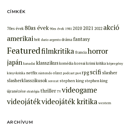
CÍMKÉK
akció
80as évek
2021
2020
70es évek
2022
90es évek
1981
amerikai
fantasy
brit
dráma
dario argento
Featured
filmkritika
horror
francia
japán
klasszikus
koreai
krimi
komédia
kritika
képregény
kanadai
scifi
rpg
slasher
netflix
olasz
ps4
könyvkritika
nintendo
podcast
slasherklasszikusok
stephen king
stephen king
sorozat
videogame
thriller
újranézése
stratégia
TV
videojáték
videojáték kritika
western
ARCHÍVUM