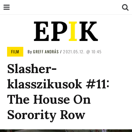
EPIK
FILM
By
GREFF ANDRÁS
2021.05.12.
10:45
Slasher-
klasszikusok #11:
The House On
Sorority Row