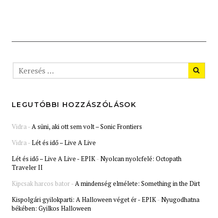
LEGUTÓBBI HOZZÁSZÓLÁSOK
Vidra
-
A süni, aki ott sem volt – Sonic Frontiers
Vidra
-
Lét és idő – Live A Live
Lét és idő – Live A Live - EPIK
-
Nyolcan nyolcfelé: Octopath
Traveler II
Kipcsak harcos bator
-
A mindenség elmélete: Something in the Dirt
Kispolgári gyilokparti: A Halloween véget ér - EPIK
-
Nyugodhatna
békében: Gyilkos Halloween