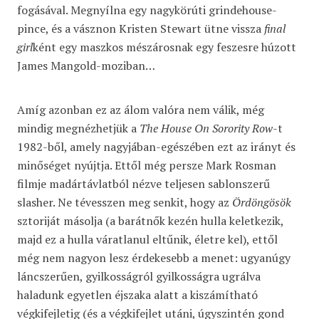
fogásával. Megnyílna egy nagykörúti grindehouse-
pince, és a vásznon Kristen Stewart ütne vissza
final
girl
ként egy maszkos mészárosnak egy feszesre húzott
James Mangold-moziban…
Amíg azonban ez az álom valóra nem válik, még
mindig megnézhetjük a
The House On Sorority Row
-t
1982-ből, amely nagyjában-egészében ezt az irányt és
minőséget nyújtja. Ettől még persze Mark Rosman
filmje madártávlatból nézve teljesen sablonszerű
slasher. Ne tévesszen meg senkit, hogy az
Ördöngösök
sztoriját másolja (a barátnők kezén hulla keletkezik,
majd ez a hulla váratlanul eltűnik, életre kel), ettől
még nem nagyon lesz érdekesebb a menet: ugyanúgy
láncszerűen, gyilkosságról gyilkosságra ugrálva
haladunk egyetlen éjszaka alatt a kiszámítható
végkifejletig (és a végkifejlet utáni, úgyszintén gond