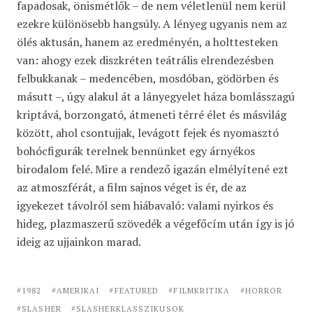
fapadosak, önismétlők – de nem véletlenül nem kerül
ezekre különösebb hangsúly. A lényeg ugyanis nem az
ölés aktusán, hanem az eredményén, a holttesteken
van: ahogy ezek diszkréten teátrális elrendezésben
felbukkanak – medencében, mosdóban, gödörben és
másutt –, úgy alakul át a lányegyelet háza bomlásszagú
kriptává, borzongató, átmeneti térré élet és másvilág
között, ahol csontujjak, levágott fejek és nyomasztó
bohócfigurák terelnek bennünket egy árnyékos
birodalom felé. Mire a rendező igazán elmélyítené ezt
az atmoszférát, a film sajnos véget is ér, de az
igyekezet távolról sem hiábavaló: valami nyirkos és
hideg, plazmaszerű szövedék a végefőcím után így is jó
ideig az ujjainkon marad.
1982
AMERIKAI
FEATURED
FILMKRITIKA
HORROR
SLASHER
SLASHERKLASSZIKUSOK