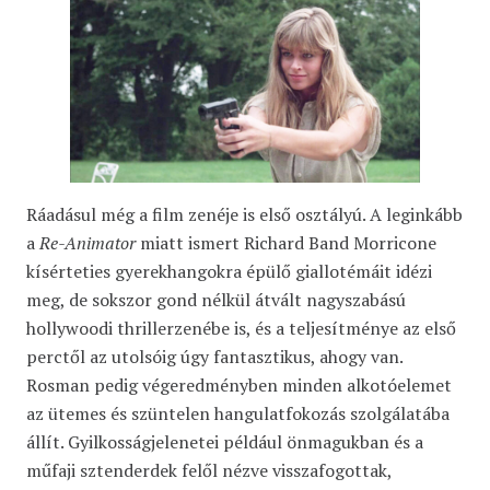
Ráadásul még a film zenéje is első osztályú. A leginkább
a
Re-Animator
miatt ismert Richard Band Morricone
kísérteties gyerekhangokra épülő giallotémáit idézi
meg, de sokszor gond nélkül átvált nagyszabású
hollywoodi thrillerzenébe is, és a teljesítménye az első
perctől az utolsóig úgy fantasztikus, ahogy van.
Rosman pedig végeredményben minden alkotóelemet
az ütemes és szüntelen hangulatfokozás szolgálatába
állít. Gyilkosságjelenetei például önmagukban és a
műfaji sztenderdek felől nézve visszafogottak,