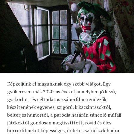
Képzeljünk el magunknak egy szebb világot. Egy
gyökeresen más 2020-as éveket, amelyben jó kezű,
gyakorlott és céltudatos zsánerfilm-rendezők
készítenének egyenes, szigorú, kikacsintásoktól,
belterjes humortól, a paródia határán táncoló műfaji
játékoktól gondosan megtisztított, rövid és éles
horrorfilmeket képességes, érdekes színészek hadra