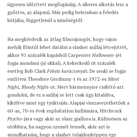
ügyesen időzített megfogásáig. A sikeres alkotás lesz a
győztes, az alapmű. Más pedig belezuhan a feledés
kútjába, függetlenül a minőségtől.
Ha megkérdezik az átlag filmrajongót, hogy vajon
melyik filmtől lehet datálni a slasher műfaj létrejöttét,
akkor 95 százalék kapásból Carpenter
Halloween
-jét
fogja mondani (jó okkal). A kekeckedő öt százalék
esetleg Bob Clark
Fekete karácsonyát
. De senki se fogja
említeni Theodore Gershuny-t és az 1972-es
Silent
Night, Bloody Night-
ot. Mert bármennyire csábító azt
gondolni, de ez a műfaj se lett csak úgy kitalálva,
kiköltve mint egy tyúktojás. Alapjai visszavezethetőek a
60-as, 70-es évek exploitation hullámára, Hitchcock
Psycho
-jára vagy akár az olasz giallora is. Különösen az
utóbbira, ha nagyon szemét lennék, akár azt is
mondhatnám, hogy a slasher tulajdonképpen egy