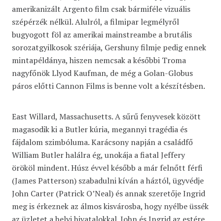
amerikanizált Argento film csak bármiféle vizuális
szépérzék nélkül. Alulról, a filmipar legmélyről
bugyogott föl az amerikai mainstreambe a brutális
sorozatgyilkosok szériája, Gershuny filmje pedig ennek
mintapéldánya, hiszen nemcsak a későbbi Troma
nagyfőnök Llyod Kaufman, de még a Golan-Globus
páros előtti Cannon Films is benne volt a készítésben.
East Willard, Massachusetts. A sűrű fenyvesek között
magasodik ki a Butler kúria, megannyi tragédia és
fájdalom szimbóluma. Karácsony napján a családfő
William Butler halálra ég, unokája a fiatal Jeffery
örököl mindent. Húsz évvel később a már felnőtt férfi
(James Patterson) szabadulni kíván a háztól, ügyvédje
John Carter (Patrick O’Neal) és annak szeretője Ingrid
meg is érkeznek az álmos kisvárosba, hogy nyélbe üssék
az üzletet a helyi hivatalokkal. John és Ingrid az estére