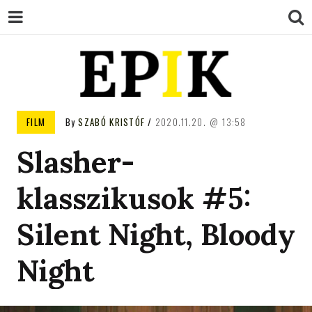
EPIK
FILM
By
SZABÓ KRISTÓF
2020.11.20.
13:58
Slasher-
klasszikusok #5:
Silent Night, Bloody
Night