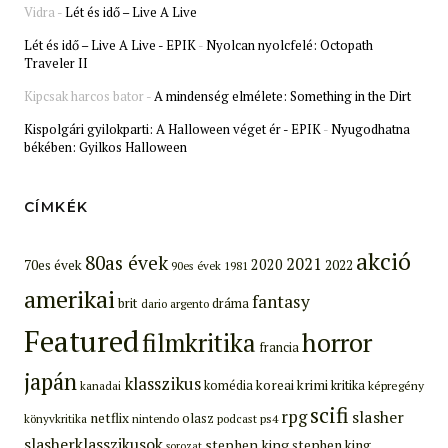
Vidra
-
Lét és idő – Live A Live
Lét és idő – Live A Live - EPIK
-
Nyolcan nyolcfelé: Octopath
Traveler II
Kipcsak harcos bator
-
A mindenség elmélete: Something in the Dirt
Kispolgári gyilokparti: A Halloween véget ér - EPIK
-
Nyugodhatna
békében: Gyilkos Halloween
CÍMKÉK
akció
80as évek
2021
2020
70es évek
2022
90es évek
1981
amerikai
fantasy
brit
dráma
dario argento
Featured
filmkritika
horror
francia
japán
klasszikus
koreai
krimi
komédia
kritika
képregény
kanadai
scifi
rpg
slasher
netflix
olasz
ps4
könyvkritika
nintendo
podcast
slasherklasszikusok
stephen king
stephen king
sorozat