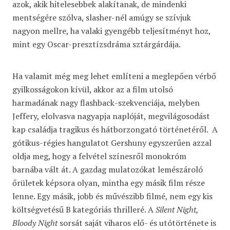
azok, akik hitelesebbek alakítanak, de mindenki
mentségére szólva, slasher-nél amúgy se szívjuk
nagyon mellre, ha valaki gyengébb teljesítményt hoz,
mint egy Oscar-presztízsdráma sztárgárdája.
Ha valamit még meg lehet említeni a meglepően vérbő
gyilkosságokon kívül, akkor az a film utolsó
harmadának nagy flashback-szekvenciája, melyben
Jeffery, elolvasva nagyapja naplóját, megvilágosodást
kap családja tragikus és hátborzongató történetéről. A
gótikus-régies hangulatot Gershuny egyszerűen azzal
oldja meg, hogy a felvétel színesről monokróm
barnába vált át. A gazdag mulatozókat lemészároló
őrületek képsora olyan, mintha egy másik film része
lenne. Egy másik, jobb és művészibb filmé, nem egy kis
költségvetésű B kategóriás thrilleré. A
Silent Night,
Bloody Night
sorsát saját viharos elő- és utótörténete is