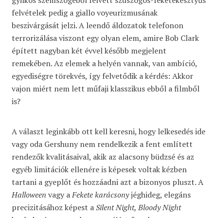
felvételek pedig a giallo voyeurizmusának
beszivárgását jelzi. A leendő áldozatok telefonon
terrorizálása viszont egy olyan elem, amire Bob Clark
épített nagyban két évvel később megjelent
remekében. Az elemek a helyén vannak, van ambíció,
egyediségre törekvés, így felvetődik a kérdés: Akkor
vajon miért nem lett műfaji klasszikus ebből a filmből
is?
A választ leginkább ott kell keresni, hogy lelkesedés ide
vagy oda Gershuny nem rendelkezik a fent említett
rendezők kvalitásaival, akik az alacsony büdzsé és az
egyéb limitációk ellenére is képesek voltak kézben
tartani a gyeplőt és hozzáadni azt a bizonyos pluszt. A
Halloween
vagy a
Fekete karácsony
jéghideg, elegáns
precizitásához képest a
Silent Night, Bloody Night