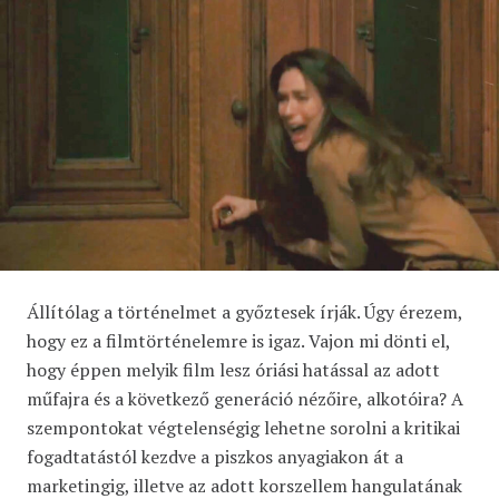
Állítólag a történelmet a győztesek írják. Úgy érezem,
hogy ez a filmtörténelemre is igaz. Vajon mi dönti el,
hogy éppen melyik film lesz óriási hatással az adott
műfajra és a következő generáció nézőire, alkotóira? A
szempontokat végtelenségig lehetne sorolni a kritikai
fogadtatástól kezdve a piszkos anyagiakon át a
marketingig, illetve az adott korszellem hangulatának