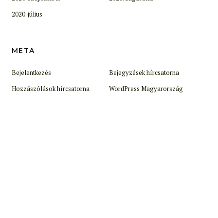
2020. július
META
Bejelentkezés
Bejegyzések hírcsatorna
Hozzászólások hírcsatorna
WordPress Magyarország
© 2025. Epik.hu.
Made with love by
Pixelgrade