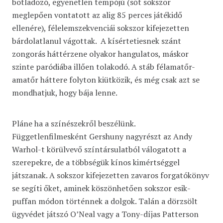
botladozó, egyenetlen tempójú (sőt sokszor
meglepően vontatott az alig 85 perces játékidő
ellenére), félelemszekvenciái sokszor kifejezetten
bárdolatlanul vágottak. A kísértetiesnek szánt
zongorás háttérzene olyakor hangulatos, máskor
szinte paródiába illően tolakodó. A stáb félamatőr-
amatőr háttere folyton kiütközik, és még csak azt se
mondhatjuk, hogy bája lenne.
Pláne ha a színészekről beszélünk.
Függetlenfilmesként Gershuny nagyrészt az Andy
Warhol-t körülvevő színtársulatból válogatott a
szerepekre, de a többségük kínos kimértséggel
játszanak. A sokszor kifejezetten zavaros forgatókönyv
se segíti őket, aminek köszönhetően sokszor esik-
puffan módon történnek a dolgok. Talán a dörzsölt
ügyvédet játszó O’Neal vagy a Tony-díjas Patterson