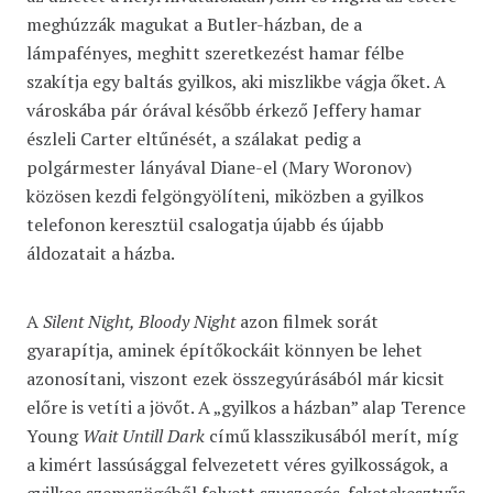
meghúzzák magukat a Butler-házban, de a
lámpafényes, meghitt szeretkezést hamar félbe
szakítja egy baltás gyilkos, aki miszlikbe vágja őket. A
városkába pár órával később érkező Jeffery hamar
észleli Carter eltűnését, a szálakat pedig a
polgármester lányával Diane-el (Mary Woronov)
közösen kezdi felgöngyölíteni, miközben a gyilkos
telefonon keresztül csalogatja újabb és újabb
áldozatait a házba.
A
Silent Night, Bloody Night
azon filmek sorát
gyarapítja, aminek építőkockáit könnyen be lehet
azonosítani, viszont ezek összegyúrásából már kicsit
előre is vetíti a jövőt. A „gyilkos a házban” alap Terence
Young
Wait Untill Dark
című klasszikusából merít, míg
a kimért lassúsággal felvezetett véres gyilkosságok, a
gyilkos szemszögéből felvett szuszogós-feketekesztyűs