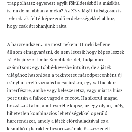
trappolhatsz egyenest egyik főküldetésből a másikba
is, na de mi abban a móka? Az X3 világát túlságosan is
telerakták feltérképezendő érdekességekkel ahhoz,
hogy csak átrohanjunk rajta.
A harcrendszer… na most nekem itt neki kellene
állnom elmagyarázni, de nem létezik hogy képes leszek
rá. Aki játszott már Xenoblade-del, tudja mire
számítson: egy többé-kevésbé intuitív, de a játék
világához hasonlóan a tekintetet másodpercenként új
irányba terelő vizuális búcsújárásra, egy vattacukor-
interfészre, amibe vagy beleszeretsz, vagy miatta húsz
perc után a falhoz vágod a cuccot. Ha sikerül magad
hozzászoktatni, amit cserébe kapsz, az egy olyan, mély,
hihetetlen kombinációs lehetőségekkel operáló
harcrendszer, amely a játék előrehaladtával és a
kismillió új karakter besorozásának, összeszedett