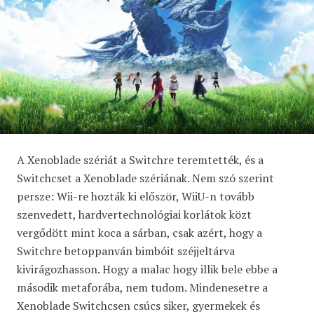
A Xenoblade szériát a Switchre teremtették, és a
Switchcset a Xenoblade szériának. Nem szó szerint
persze: Wii-re hozták ki először, WiiU-n tovább
szenvedett, hardvertechnológiai korlátok közt
vergődött mint koca a sárban, csak azért, hogy a
Switchre betoppanván bimbóit széjjeltárva
kivirágozhasson. Hogy a malac hogy illik bele ebbe a
második metaforába, nem tudom. Mindenesetre a
Xenoblade Switchcsen csúcs siker, gyermekek és