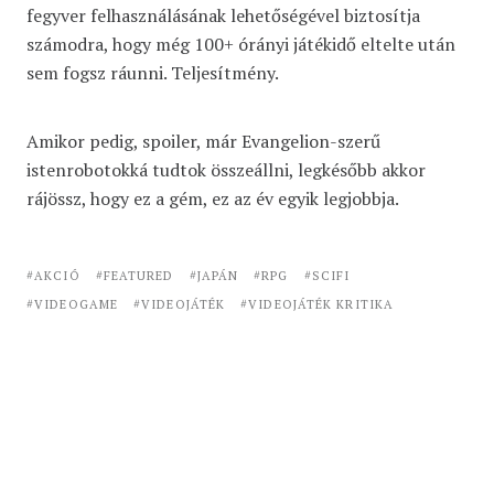
fegyver felhasználásának lehetőségével biztosítja
számodra, hogy még 100+ órányi játékidő eltelte után
sem fogsz ráunni. Teljesítmény.
Amikor pedig, spoiler, már Evangelion-szerű
istenrobotokká tudtok összeállni, legkésőbb akkor
rájössz, hogy ez a gém, ez az év egyik legjobbja.
AKCIÓ
FEATURED
JAPÁN
RPG
SCIFI
VIDEOGAME
VIDEOJÁTÉK
VIDEOJÁTÉK KRITIKA