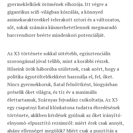
gyermeklelkűek örömének elhozója. Itt végre a
gigantikus scifi-világban kószálás, a könnyed
animekarakterekkel telerakott sztori és a változatos,
sőt, sokak számára kiismerhetetlennek megmaradó
harcrendszer beérte mindenkori potenciálját.
Az X3 története sokkal sötétebb, egzisztenciális
szorongással jóval telibb, mint a korábbi részek.
Hőseink örök háborúba születnek, csak azért, hogy a
politika ágyutöltelékekként használja el, fel, őket.
Nincs gyermekkoruk, fiatal felnőttként, biogyárban
préselik őket világra, és tíz év a maximális
élettartamuk, Szárnyas fejvadász csókoltatja. Az X3
egy csapatnyi fiatal klónkatona tudatra ébredésének
története, akikben kérdések gyúlnak az őket irányító-
elnyomó-elpusztító rezsimről: miért érek csak annyit,
ahány ellenséget megölök? Miért csak a pusztítás a