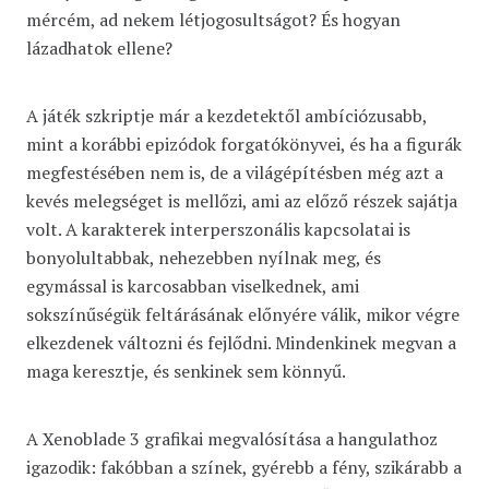
mércém, ad nekem létjogosultságot? És hogyan
lázadhatok ellene?
A játék szkriptje már a kezdetektől ambíciózusabb,
mint a korábbi epizódok forgatókönyvei, és ha a figurák
megfestésében nem is, de a világépítésben még azt a
kevés melegséget is mellőzi, ami az előző részek sajátja
volt. A karakterek interperszonális kapcsolatai is
bonyolultabbak, nehezebben nyílnak meg, és
egymással is karcosabban viselkednek, ami
sokszínűségük feltárásának előnyére válik, mikor végre
elkezdenek változni és fejlődni. Mindenkinek megvan a
maga keresztje, és senkinek sem könnyű.
A Xenoblade 3 grafikai megvalósítása a hangulathoz
igazodik: fakóbban a színek, gyérebb a fény, szikárabb a