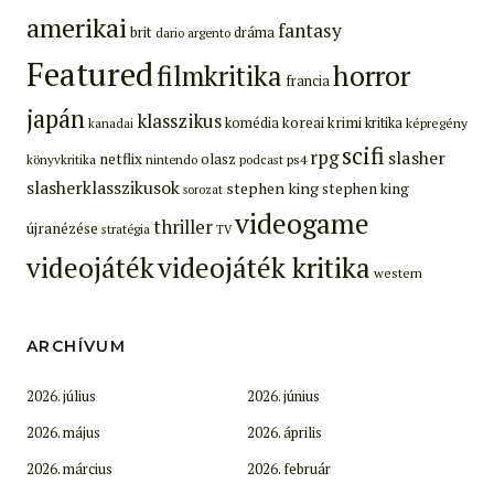
amerikai
fantasy
brit
dráma
dario argento
Featured
filmkritika
horror
francia
japán
klasszikus
koreai
krimi
komédia
kritika
képregény
kanadai
scifi
rpg
slasher
netflix
olasz
ps4
könyvkritika
nintendo
podcast
slasherklasszikusok
stephen king
stephen king
sorozat
videogame
thriller
újranézése
stratégia
TV
videojáték
videojáték kritika
western
ARCHÍVUM
2026. július
2026. június
2026. május
2026. április
2026. március
2026. február