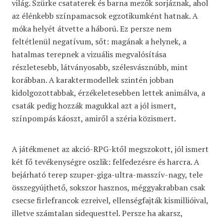
világ. Szürke csataterek és barna mezők sorjáznak, ahol
az élénkebb színpamacsok egzotikumként hatnak. A
móka helyét átvette a háború. Ez persze nem
feltétlenül negatívum, sőt: magának a helynek, a
hatalmas terepnek a vizuális megvalósítása
részletesebb, látványosabb, szélesvásznúbb, mint
korábban. A karaktermodellek szintén jobban
kidolgozottabbak, érzékeletesebben lettek animálva, a
csaták pedig hozzák magukkal azt a jól ismert,
színpompás káoszt, amiről a széria közismert.
A játékmenet az akció-RPG-ktől megszokott, jól ismert
két fő tevékenységre oszlik: felfedezésre és harcra. A
bejárható terep szuper-giga-ultra-masszív-nagy, tele
összegyújthető, sokszor hasznos, méggyakrabban csak
csecse firlefrancok ezreivel, ellenségfajták kismillióival,
illetve számtalan sidequesttel. Persze ha akarsz,