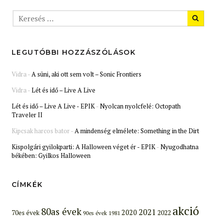
LEGUTÓBBI HOZZÁSZÓLÁSOK
Vidra
-
A süni, aki ott sem volt – Sonic Frontiers
Vidra
-
Lét és idő – Live A Live
Lét és idő – Live A Live - EPIK
-
Nyolcan nyolcfelé: Octopath
Traveler II
Kipcsak harcos bator
-
A mindenség elmélete: Something in the Dirt
Kispolgári gyilokparti: A Halloween véget ér - EPIK
-
Nyugodhatna
békében: Gyilkos Halloween
CÍMKÉK
akció
80as évek
2021
2020
70es évek
2022
90es évek
1981