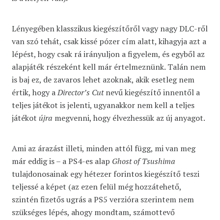
Lényegében klasszikus kiegészítőről vagy nagy DLC-ről
van szó tehát, csak kissé pózer cím alatt, kihagyja azt a
lépést, hogy csak rá irányuljon a figyelem, és egyből az
alapjáték részeként kell már értelmeznünk. Talán nem
is baj ez, de zavaros lehet azoknak, akik esetleg nem
értik, hogy a
Director’s Cut
nevű kiegészítő innentől a
teljes játékot is jelenti, ugyanakkor nem kell a teljes
játékot
újra
megvenni, hogy élvezhessük az új anyagot.
Ami az árazást illeti, minden attól függ, mi van meg
már eddig is – a PS4-es alap
Ghost of Tsushima
tulajdonosainak egy hétezer forintos kiegészítő teszi
teljessé a képet (az ezen felül még hozzátehető,
szintén fizetős ugrás a PS5 verzióra szerintem nem
szükséges lépés, ahogy mondtam, számottevő