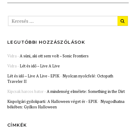
LEGUTÓBBI HOZZÁSZÓLÁSOK
Vidra
-
A süni, aki ott sem volt – Sonic Frontiers
Vidra
-
Lét és idő – Live A Live
Lét és idő – Live A Live - EPIK
-
Nyolcan nyolcfelé: Octopath
Traveler II
Kipcsak harcos bator
-
A mindenség elmélete: Something in the Dirt
Kispolgári gyilokparti: A Halloween véget ér - EPIK
-
Nyugodhatna
békében: Gyilkos Halloween
CÍMKÉK