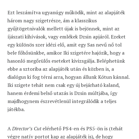
Ezt leszámítva ugyanúgy működik, mint az alapjáték
három nagy szigetrésze, ám a klasszikus
gyűjtögetnivalók mellett újak is bejönnek, mint az
íjászati kihívások, vagy emlékek Dzsin apjáról. Ezeket
egy különös szer idézi elő, amit egy Sas nevű nő tol
bele főhősünkbe, amikor Iki szigetére hajózik, hogy a
hasonló megőrülős eseteket kivizsgálja. Beléphetünk
ebbe a sztoriba az alapjáték után és közben is, a
dialógus ki fog térni arra, hogyan állunk Kótun kánnal.
Iki szigete tehát nem csak egy új bejárható kaland,
hanem érdemi belső utazás is Dzsin múltjába, így
majdhogynem észrevétlenül integrálódik a teljes
játékba.
A
Director’s Cut
elérhető PS4-en és PS5-ön is (tehát
végre natív portot kap az alapjáték is), de hogy