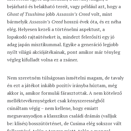
bejárható és belakható tereit, vagy például azt, hogy a
Ghost of Tsushima
jobb
Assassin’s Creed
volt, mint
bármelyik
Assassin’s Creed
hosszú évek óta, és ez néha
elég. Helyesen kezeli a történelmi aspektust, a
lopakodó rajtaütéseket is, mindezt felerősíti egy jó
adag japán misztikummal. Egyike a generáció legjobb
nyílt világú akciójátékainak, pont amikor már tényleg
végleg kifulladt volna ez a zsáner.
Nem szeretném túlságosan ismételni magam, de tavaly
én ezt a játékot inkább pozitív irányba húztam, még
akkor is, amikor formulái fárasztottak. A nem kötelező
melléktevékenységeket csak kényszerességből
csináltam végig – nem kellene, hogy emiatt
megsavanyodjon a klasszikus családi drámás (valljuk
be: klisés) bosszútörténet, de Cusima elég sokszor vált