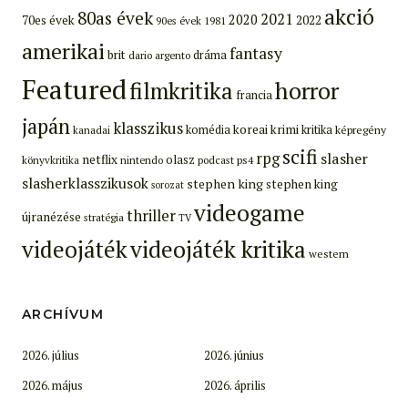
akció
80as évek
2021
2020
70es évek
2022
90es évek
1981
amerikai
fantasy
brit
dráma
dario argento
Featured
filmkritika
horror
francia
japán
klasszikus
koreai
krimi
komédia
kritika
képregény
kanadai
scifi
rpg
slasher
netflix
olasz
ps4
könyvkritika
nintendo
podcast
slasherklasszikusok
stephen king
stephen king
sorozat
videogame
thriller
újranézése
stratégia
TV
videojáték
videojáték kritika
western
ARCHÍVUM
2026. július
2026. június
2026. május
2026. április