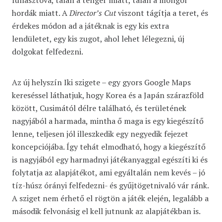
fullasztóvá, talán a tenger miatt, talán a mongol
hordák miatt. A
Director’s Cut
viszont tágítja a teret, és
érdekes módon ad a játéknak is egy kis extra
lendületet, egy kis zugot, ahol lehet lélegezni, új
dolgokat felfedezni.
Az új helyszín Iki szigete – egy gyors Google Maps
kereséssel láthatjuk, hogy Korea és a Japán szárazföld
között, Cusimától délre található, és területének
nagyjából a harmada, mintha ő maga is egy kiegészítő
lenne, teljesen jól illeszkedik egy negyedik fejezet
koncepciójába. Így tehát elmodható, hogy a kiegészítő
is nagyjából egy harmadnyi játékanyaggal egészíti ki és
folytatja az alapjátékot, ami egyáltalán nem kevés – jó
tíz-húsz órányi felfedezni- és gyűjtögetnivaló vár ránk.
A sziget nem érhető el rögtön a játék elején, legalább a
második felvonásig el kell jutnunk az alapjátékban is.