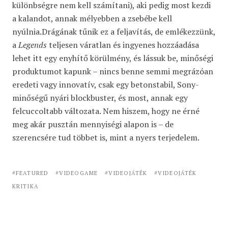
különbségre nem kell számítani), aki pedig most kezdi
a kalandot, annak mélyebben a zsebébe kell
nyúlnia.Drágának tűnik ez a feljavítás, de emlékezzünk,
a
Legends
teljesen váratlan és ingyenes hozzáadása
lehet itt egy enyhítő körülmény, és lássuk be, minőségi
produktumot kapunk – nincs benne semmi megrázóan
eredeti vagy innovatív, csak egy betonstabil, Sony-
minőségű nyári blockbuster, és most, annak egy
felcuccoltabb változata. Nem hiszem, hogy ne érné
meg akár pusztán mennyiségi alapon is – de
szerencsére tud többet is, mint a nyers terjedelem.
FEATURED
VIDEOGAME
VIDEOJÁTÉK
VIDEOJÁTÉK
KRITIKA