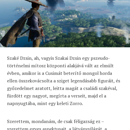
Szaké Dzsin, ah, vagyis Szakai Dzsin egy pszeudo-
történelmi mítosz központi alakjává vált az elmúlt
évben, amikor is a Cusimát beterítő mongol horda
ellen összekovácsolta a sziget legendásabb figuráit, és
győzedelmet aratott, leitta magát a családi szakéval,
fürdött egy nagyot, megírta a verseit, majd el a
napnyugtába, mint egy keleti Zorro.
Szerettem, mondanám, de csak féligazság ez –
szerettem egyes aspektusait, a látványvilágát, a