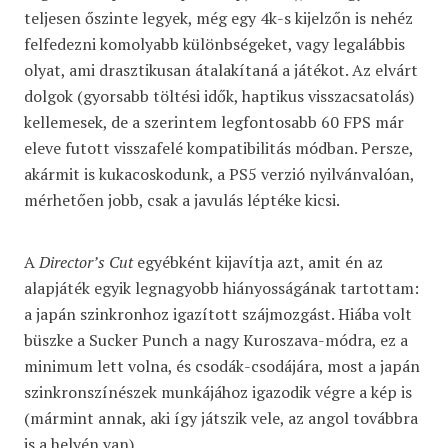
teljesen őszinte legyek, még egy 4k-s kijelzőn is nehéz
felfedezni komolyabb különbségeket, vagy legalábbis
olyat, ami drasztikusan átalakítaná a játékot. Az elvárt
dolgok (gyorsabb töltési idők, haptikus visszacsatolás)
kellemesek, de a szerintem legfontosabb 60 FPS már
eleve futott visszafelé kompatibilitás módban. Persze,
akármit is kukacoskodunk, a PS5 verzió nyilvánvalóan,
mérhetően jobb, csak a javulás léptéke kicsi.
A
Director’s Cut
egyébként kijavítja azt, amit én az
alapjáték egyik legnagyobb hiányosságának tartottam:
a japán szinkronhoz igazított szájmozgást. Hiába volt
büszke a Sucker Punch a nagy Kuroszava-módra, ez a
minimum lett volna, és csodák-csodájára, most a japán
szinkronszínészek munkájához igazodik végre a kép is
(mármint annak, aki így játszik vele, az angol továbbra
is a helyén van).