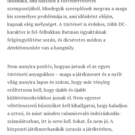
dinamika, ami hasznos a történetvezetés
szempontjából. Mindegyik szereplőnek megvan a maga
kis személyes problémája is, ami időnként előjön,
kapnak elég mélységet. A történet is érdekes, több DC-
karakter is fel-felbukkan Batman ügyaktáinak
felgöngyölítése során, és dicséretes módon a
detektívmunkán
van a hangsúly.
Nem annyira pozitív, hogyan jutunk el az egyes
történeti anyagokhoz – maga a játékmenet és a nyílt
világ annyira lapos és száraz, hogy már tényleg
erőltetnem kell, hogy újabb és újabb
küldetésszekciókhoz jussak el. Nem egyszer
véletlenszerű bűnözőket kell kihallgatni, hogy haladjon
a sztori, és mint minden valamirevaló önbíráskodás-
szimulátorban, itt is
verni kell
. Sokat. És nem jó. A
központi játékmechanikák (utazás a játéktérben,