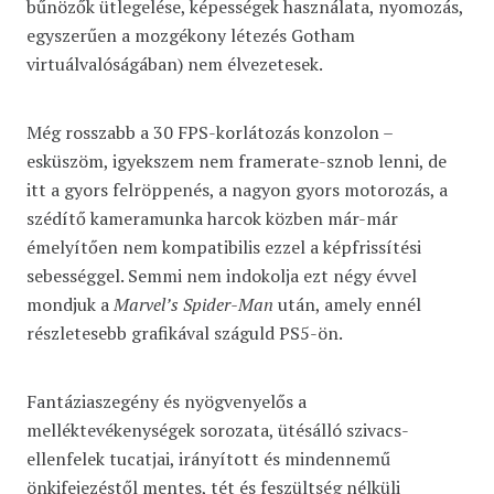
bűnözők ütlegelése, képességek használata, nyomozás,
egyszerűen a mozgékony létezés Gotham
virtuálvalóságában) nem élvezetesek.
Még rosszabb a 30 FPS-korlátozás konzolon –
esküszöm, igyekszem nem framerate-sznob lenni, de
itt a gyors felröppenés, a nagyon gyors motorozás, a
szédítő kameramunka harcok közben már-már
émelyítően nem kompatibilis ezzel a képfrissítési
sebességgel. Semmi nem indokolja ezt négy évvel
mondjuk a
Marvel’s Spider-Man
után, amely ennél
részletesebb grafikával száguld PS5-ön.
Fantáziaszegény és nyögvenyelős a
melléktevékenységek sorozata, ütésálló szivacs-
ellenfelek tucatjai, irányított és mindennemű
önkifejezéstől mentes, tét és feszültség nélküli