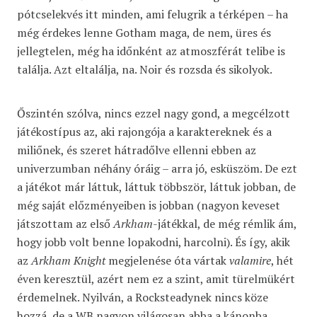
pótcselekvés itt minden, ami felugrik a térképen – ha
még érdekes lenne Gotham maga, de nem, üres és
jellegtelen, még ha időnként az atmoszférát telibe is
találja. Azt eltalálja, na. Noir és rozsda és sikolyok.
Őszintén szólva, nincs ezzel nagy gond, a megcélzott
játékostípus az, aki rajongója a karaktereknek és a
miliőnek, és szeret hátradőlve ellenni ebben az
univerzumban néhány óráig – arra jó, esküszöm. De ezt
a játékot már láttuk, láttuk többször, láttuk jobban, de
még saját előzményeiben is jobban (nagyon keveset
játszottam az első
Arkham
-játékkal, de még rémlik ám,
hogy jobb volt benne lopakodni, harcolni). És így, akik
az
Arkham Knight
megjelenése óta vártak
valamire
, hét
éven keresztül, azért nem ez a szint, amit türelmükért
érdemelnek. Nyilván, a Rocksteadynek nincs köze
hozzá, de a WB nagyon világosan abba a kánonba