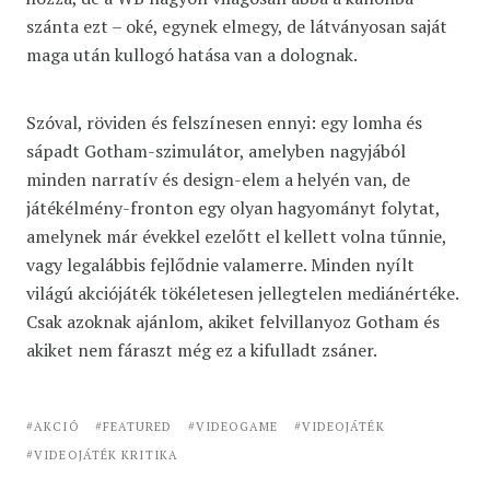
szánta ezt – oké, egynek elmegy, de látványosan saját
maga után kullogó hatása van a dolognak.
Szóval, röviden és felszínesen ennyi: egy lomha és
sápadt Gotham-szimulátor, amelyben nagyjából
minden narratív és design-elem a helyén van, de
játékélmény-fronton egy olyan hagyományt folytat,
amelynek már évekkel ezelőtt el kellett volna tűnnie,
vagy legalábbis fejlődnie valamerre. Minden nyílt
világú akciójáték tökéletesen jellegtelen mediánértéke.
Csak azoknak ajánlom, akiket felvillanyoz Gotham és
akiket nem fáraszt még ez a kifulladt zsáner.
AKCIÓ
FEATURED
VIDEOGAME
VIDEOJÁTÉK
VIDEOJÁTÉK KRITIKA