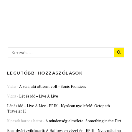
LEGUTÓBBI HOZZÁSZÓLÁSOK
Vidra
-
A süni, aki ott sem volt – Sonic Frontiers
Vidra
-
Lét és idő – Live A Live
Lét és idő – Live A Live - EPIK
-
Nyolcan nyolcfelé: Octopath
Traveler II
Kipcsak harcos bator
-
A mindenség elmélete: Something in the Dirt
Kispolgári gyilokparti: A Halloween véget ér - EPIK
-
Nyugodhatna