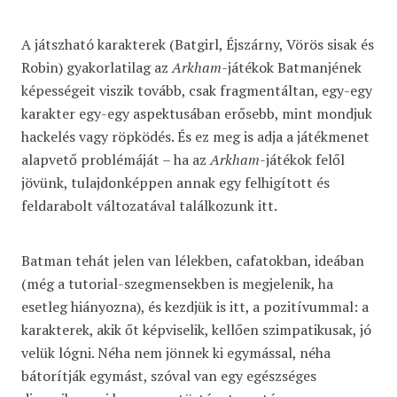
A játszható karakterek (Batgirl, Éjszárny, Vörös sisak és
Robin) gyakorlatilag az
Arkham
-játékok Batmanjének
képességeit viszik tovább, csak fragmentáltan, egy-egy
karakter egy-egy aspektusában erősebb, mint mondjuk
hackelés vagy röpködés. És ez meg is adja a játékmenet
alapvető problémáját – ha az
Arkham
-játékok felől
jövünk, tulajdonképpen annak egy felhigított és
feldarabolt változatával találkozunk itt.
Batman tehát jelen van lélekben, cafatokban, ideában
(még a tutorial-szegmensekben is megjelenik, ha
esetleg hiányozna), és kezdjük is itt, a pozitívummal: a
karakterek, akik őt képviselik, kellően szimpatikusak, jó
velük lógni. Néha nem jönnek ki egymással, néha
bátorítják egymást, szóval van egy egészséges