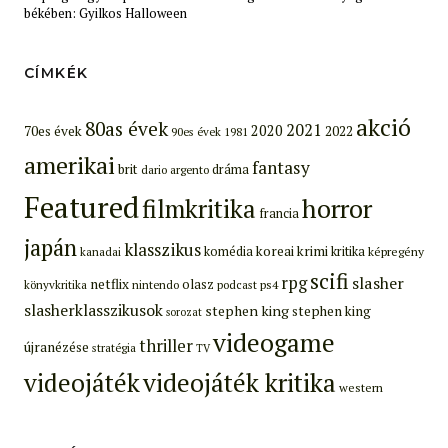
békében: Gyilkos Halloween
CÍMKÉK
akció
80as évek
2021
2020
70es évek
2022
90es évek
1981
amerikai
fantasy
brit
dráma
dario argento
Featured
filmkritika
horror
francia
japán
klasszikus
koreai
krimi
komédia
kritika
képregény
kanadai
scifi
rpg
slasher
netflix
olasz
ps4
könyvkritika
nintendo
podcast
slasherklasszikusok
stephen king
stephen king
sorozat
videogame
thriller
újranézése
stratégia
TV
videojáték
videojáték kritika
western