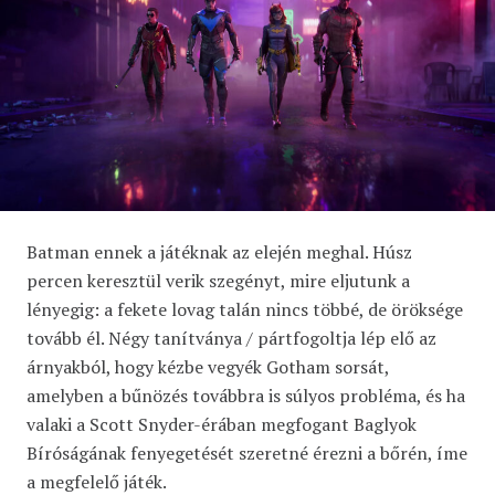
Batman ennek a játéknak az elején meghal. Húsz
percen keresztül verik szegényt, mire eljutunk a
lényegig: a fekete lovag talán nincs többé, de öröksége
tovább él. Négy tanítványa / pártfogoltja lép elő az
árnyakból, hogy kézbe vegyék Gotham sorsát,
amelyben a bűnözés továbbra is súlyos probléma, és ha
valaki a Scott Snyder-érában megfogant Baglyok
Bíróságának fenyegetését szeretné érezni a bőrén, íme
a megfelelő játék.