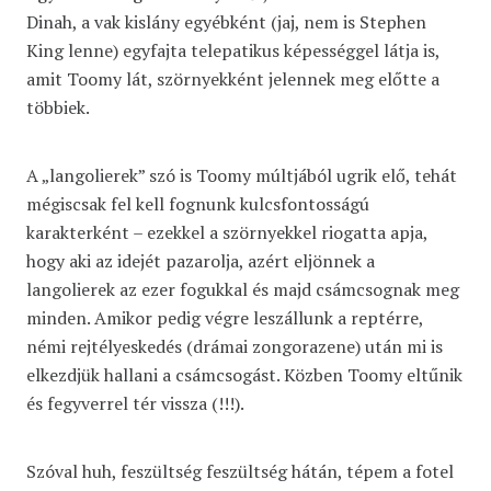
Dinah, a vak kislány egyébként (jaj, nem is Stephen
King lenne) egyfajta telepatikus képességgel látja is,
amit Toomy lát, szörnyekként jelennek meg előtte a
többiek.
A „langolierek” szó is Toomy múltjából ugrik elő, tehát
mégiscsak fel kell fognunk kulcsfontosságú
karakterként – ezekkel a szörnyekkel riogatta apja,
hogy aki az idejét pazarolja, azért eljönnek a
langolierek az ezer fogukkal és majd csámcsognak meg
minden. Amikor pedig végre leszállunk a reptérre,
némi rejtélyeskedés (drámai zongorazene) után mi is
elkezdjük hallani a csámcsogást. Közben Toomy eltűnik
és fegyverrel tér vissza (!!!).
Szóval huh, feszültség feszültség hátán, tépem a fotel