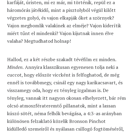
karfáját, úristen, mi ez már, mi történik, repül ez a
háromórás játékidő, mint a pisztolyból végül kilőtt
végzetes golyó, és vajon elkapják őket a szörnyek?
Vajon megbomlik valakinek az elméje? Vajon kiderítik
miért tűnt el mindenki? Vajon kijutnak innen élve
valaha? Megtudhatod holnap!
Hallod, ez a két részbe szakadt tévéfilm ez minden.
Minden.
Annyira klasszikusan egyenesen tolja neki a
cuccot, hogy először viccként is felfoghatod, de még
ennél is továbbmegy, csinál egy nagy karikacsavart, és
visszamegy oda, hogy ez tényleg izgalmas is. De
tényleg, vannak itt nagyon okosan elhelyezett, bár rém
olcsó atmoszférateremtő pillanatok, mint a lassan
kúszó sötét, néma felhők bevágása, a 4:3-as arányban
különösen felzaklató közelik Bronson Pinchot
kidülledő szemeiről és nyálasan csillogó fogtöméséről,