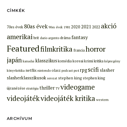
CÍMKÉK
akció
80as évek
2021
2020
70es évek
2022
90es évek
1981
amerikai
fantasy
brit
dráma
dario argento
Featured
filmkritika
horror
francia
japán
klasszikus
koreai
krimi
komédia
kritika
képregény
kanadai
scifi
rpg
slasher
netflix
olasz
ps4
könyvkritika
nintendo
podcast
slasherklasszikusok
stephen king
stephen king
sorozat
videogame
thriller
újranézése
stratégia
TV
videojáték
videojáték kritika
western
ARCHÍVUM