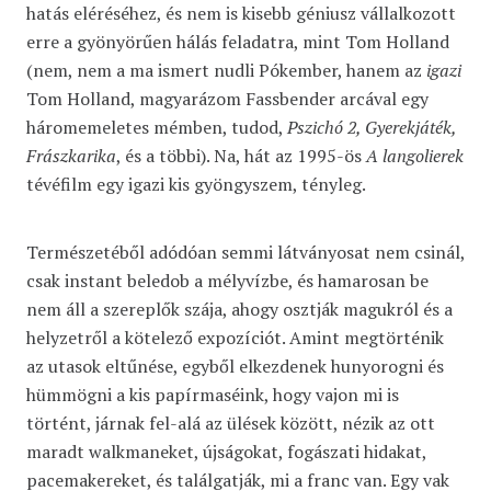
hatás eléréséhez, és nem is kisebb géniusz vállalkozott
erre a gyönyörűen hálás feladatra, mint Tom Holland
(nem, nem a ma ismert nudli Pókember, hanem az
igazi
Tom Holland, magyarázom Fassbender arcával egy
háromemeletes mémben, tudod,
Pszichó 2, Gyerekjáték,
Frászkarika
, és a többi). Na, hát az 1995-ös
A langolierek
tévéfilm egy igazi kis gyöngyszem, tényleg.
Természetéből adódóan semmi látványosat nem csinál,
csak instant beledob a mélyvízbe, és hamarosan be
nem áll a szereplők szája, ahogy osztják magukról és a
helyzetről a kötelező expozíciót. Amint megtörténik
az utasok eltűnése, egyből elkezdenek hunyorogni és
hümmögni a kis papírmaséink, hogy vajon mi is
történt, járnak fel-alá az ülések között, nézik az ott
maradt walkmaneket, újságokat, fogászati hidakat,
pacemakereket, és találgatják, mi a franc van. Egy vak