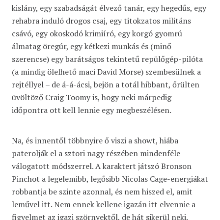
kislány, egy szabadságát élvező tanár, egy hegedűs, egy
rehabra induló drogos csaj, egy titokzatos militáns
csávó, egy okoskodó krimiíró, egy korgó gyomrú
álmatag öregúr, egy kétkezi munkás és (minő
szerencse) egy barátságos tekintetű repülőgép-pilóta
(a mindig ölelhető maci David Morse) szembesülnek a
rejtéllyel – de á-á-ácsi, bejön a totál hibbant, őrülten
üvöltöző Craig Toomy is, hogy neki márpedig
időpontra ott kell lennie egy megbeszélésen.
Na, és innentől többnyire ő viszi a showt, hiába
paterolják el a sztori nagy részében mindenféle
válogatott módszerrel. A karaktert játszó Bronson
Pinchot a legelemibb, legősibb Nicolas Cage-energiákat
robbantja be szinte azonnal, és nem hiszed el, amit
leművel itt. Nem ennek kellene igazán itt elvennie a
figyelmet az igazi szörnyektől, de hát sikerül neki.