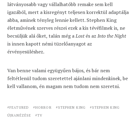
látványosabb vagy vállalhatóbb remake sem kell
igazából, mert a kisregényt teljesen korrektül adaptálja
abba, aminek tényleg lennie kellett. Stephen King
életművének szerves részei ezek a kis tévéfilmek is, ne
becsüljük alá őket, talán még a
Lost
és az
Into the Night
is innen kapott némi tüzelőanyagot az
érvényesüléshez.
Van benne valami együgyűen bájos, és bár nem
feltétlenül tudom szeretettel ajánlani mindenkinek, be
kell vallanom, én magam nem tudom nem szeretni.
FEATURED
HORROR
STEPHEN KING
STEPHEN KING
ÚJRANÉZÉSE
TV