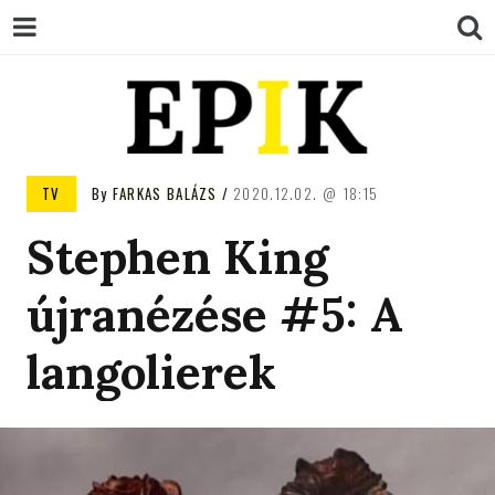
EPIK
TV
By
FARKAS BALÁZS
2020.12.02.
18:15
Stephen King
újranézése #5: A
langolierek