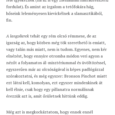
felé igyekeznek (na az is egy zseniálisan hasraütésszerű
fordulat). És amint az izgalom a tetőfokára hág,
hőseink leleményesen kievickélnek a slamasztikából,
fin.
A langolierek
tehát egy rém olcsó rémmese, de az
igazság az, hogy közben még tök szerethető is emiatt,
vagy talán más miatt, nem is tudom. Egyenes, nem kér
elnézést, hogy ennyire otromba módon veri agyon a
nézőt a folyamatos ál-misztériummal és üvöltözéssel,
egyszerűen már az olcsóságával is képes padlógázzal
szórakoztatni, és még egyszer: Bronson Pinchot miatt
ezt látni kell, komolyan, ezt egyszer mindenkinek át
kell élnie, csak hogy egy pillanatra normálisnak
érezzük azt is, amit őrületnek hittünk eddig.
Még azt is megkockáztatom, hogy ennek ennél