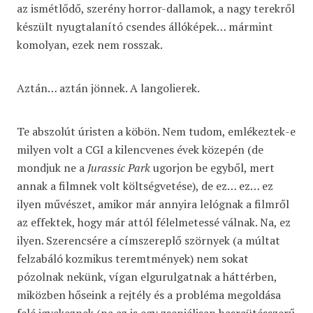
az ismétlődő, szerény horror-dallamok, a nagy terekről
készült nyugtalanító csendes állóképek… mármint
komolyan, ezek nem rosszak.
Aztán… aztán jönnek. A langolierek.
Te abszolút úristen a köbön. Nem tudom, emlékeztek-e
milyen volt a CGI a kilencvenes évek közepén (de
mondjuk ne a
Jurassic Park
ugorjon be egyből, mert
annak a filmnek volt költségvetése), de ez… ez… ez
ilyen művészet, amikor már annyira lelógnak a filmről
az effektek, hogy már attól félelmetessé válnak. Na, ez
ilyen. Szerencsére a címszereplő szörnyek (a múltat
felzabáló kozmikus teremtmények) nem sokat
pózolnak nekünk, vígan elgurulgatnak a háttérben,
miközben hőseink a rejtély és a probléma megoldása