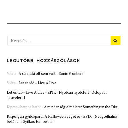
LEGUTÓBBI HOZZÁSZÓLÁSOK
Vidra
-
A süni, aki ott sem volt – Sonic Frontiers
Vidra
-
Lét és idő – Live A Live
Lét és idő – Live A Live - EPIK
-
Nyolcan nyolcfelé: Octopath
Traveler II
Kipcsak harcos bator
-
A mindenség elmélete: Something in the Dirt
Kispolgári gyilokparti: A Halloween véget ér - EPIK
-
Nyugodhatna
békében: Gyilkos Halloween