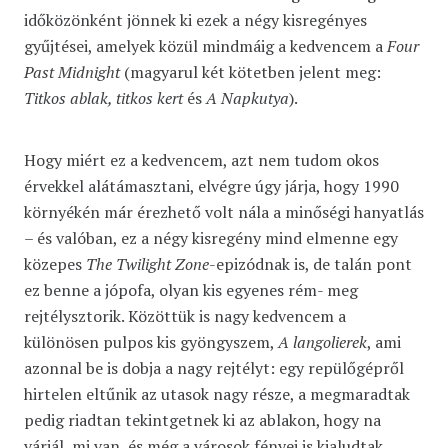
időközönként jönnek ki ezek a négy kisregényes
gyűjtései, amelyek közül mindmáig a kedvencem a
Four
Past Midnight
(magyarul két kötetben jelent meg:
Titkos ablak, titkos kert
és
A Napkutya
).
Hogy miért ez a kedvencem, azt nem tudom okos
érvekkel alátámasztani, elvégre úgy járja, hogy 1990
környékén már érezhető volt nála a minőségi hanyatlás
– és valóban, ez a négy kisregény mind elmenne egy
közepes
The Twilight Zone
-epizódnak is, de talán pont
ez benne a jópofa, olyan kis egyenes rém- meg
rejtélysztorik. Közöttük is nagy kedvencem a
különösen pulpos kis gyöngyszem,
A langolierek
, ami
azonnal be is dobja a nagy rejtélyt: egy repülőgépről
hirtelen eltűnik az utasok nagy része, a megmaradtak
pedig riadtan tekintgetnek ki az ablakon, hogy na
várjál, mi van, és még a városok fényei is kialudtak.