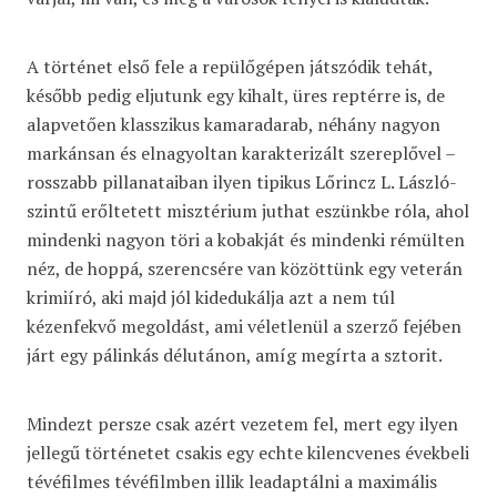
A történet első fele a repülőgépen játszódik tehát,
később pedig eljutunk egy kihalt, üres reptérre is, de
alapvetően klasszikus kamaradarab, néhány nagyon
markánsan és elnagyoltan karakterizált szereplővel –
rosszabb pillanataiban ilyen tipikus Lőrincz L. László-
szintű erőltetett misztérium juthat eszünkbe róla, ahol
mindenki nagyon töri a kobakját és mindenki rémülten
néz, de hoppá, szerencsére van közöttünk egy veterán
krimiíró, aki majd jól kidedukálja azt a nem túl
kézenfekvő megoldást, ami véletlenül a szerző fejében
járt egy pálinkás délutánon, amíg megírta a sztorit.
Mindezt persze csak azért vezetem fel, mert egy ilyen
jellegű történetet csakis egy echte kilencvenes évekbeli
tévéfilmes tévéfilmben illik leadaptálni a maximális