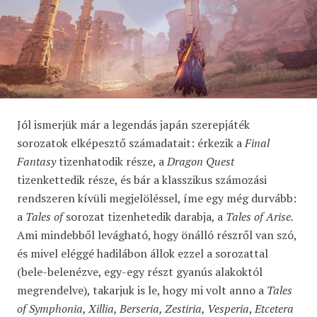
Jól ismerjük már a legendás japán szerepjáték
sorozatok elképesztő számadatait: érkezik a
Final
Fantasy
tizenhatodik része, a
Dragon Quest
tizenkettedik része, és bár a klasszikus számozási
rendszeren kívüli megjelöléssel, íme egy még durvább:
a
Tales of
sorozat tizenhetedik darabja, a
Tales of Arise.
Ami mindebből levágható, hogy önálló részről van szó,
és mivel eléggé hadilábon állok ezzel a sorozattal
(bele-belenézve, egy-egy részt gyanús alakoktól
megrendelve), takarjuk is le, hogy mi volt anno a
Tales
of Symphonia, Xillia, Berseria, Zestiria, Vesperia
,
Etcetera