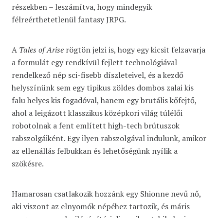
részekben – leszámítva, hogy mindegyik
félreérthetetlenül fantasy JRPG.
A
Tales of Arise
rögtön jelzi is, hogy egy kicsit felzavarja
a formulát egy rendkívül fejlett technológiával
rendelkező nép sci-fisebb díszleteivel, és a kezdő
helyszínünk sem egy tipikus zöldes dombos zalai kis
falu helyes kis fogadóval, hanem egy brutális kőfejtő,
ahol a leigázott klasszikus középkori világ túlélői
robotolnak a fent említett high-tech brútuszok
rabszolgáiként. Egy ilyen rabszolgával indulunk, amikor
az ellenállás felbukkan és lehetőségünk nyílik a
szökésre.
Hamarosan csatlakozik hozzánk egy Shionne nevű nő,
aki viszont az elnyomók népéhez tartozik, és máris