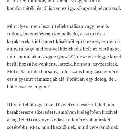
a sötétebb-komolyabb témái, ez egy definitív
komfortjáték, és jól is van ez így. Kikapcsol, elvarázsol.
Mint ilyen, nem lesz intellektuálisan vagy nem is
tudom, invenciózusan kiemelkedő, a sztori és a
karakterek is jól ismert klisékből építkeznek, és nem is
annyira nagy mellénnyel közlekedik bele az életünkbe,
mint mondjuk a
Dragon Quest XI
, de azért eléggé közel
kerül hozzá helyenként, látszik, honnan jegyzeteltek.
Motoi Sakuraba harsány, kolosszális hangzású zenéi is
ezt a gyanút támasztják alá. Pofátlan egy dolog, de…
hát zavar ez engem?
Itt van tehát egy közel tökéletesre csiszolt, kellően
karakteresre sikeredett, amolyan kielégítően kicsivel
átlag feletti (aranyoskodásai ellenére valamicskét
sötétebb) JRPG, mind kezdőknek, mind veteránoknak