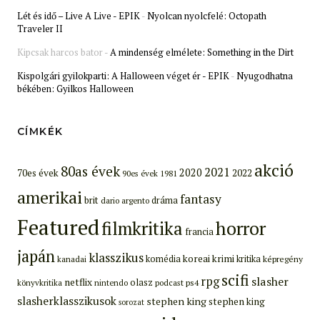
Lét és idő – Live A Live - EPIK
-
Nyolcan nyolcfelé: Octopath
Traveler II
Kipcsak harcos bator
-
A mindenség elmélete: Something in the Dirt
Kispolgári gyilokparti: A Halloween véget ér - EPIK
-
Nyugodhatna
békében: Gyilkos Halloween
CÍMKÉK
akció
80as évek
2021
2020
70es évek
2022
90es évek
1981
amerikai
fantasy
brit
dráma
dario argento
Featured
filmkritika
horror
francia
japán
klasszikus
koreai
krimi
komédia
kritika
képregény
kanadai
scifi
rpg
slasher
netflix
olasz
ps4
könyvkritika
nintendo
podcast
slasherklasszikusok
stephen king
stephen king
sorozat