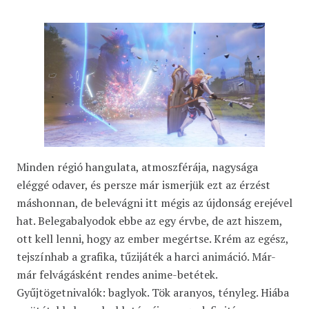
Minden régió hangulata, atmoszférája, nagysága
eléggé odaver, és persze már ismerjük ezt az érzést
máshonnan, de belevágni itt mégis az újdonság erejével
hat. Belegabalyodok ebbe az egy érvbe, de azt hiszem,
ott kell lenni, hogy az ember megértse. Krém az egész,
tejszínhab a grafika, tűzijáték a harci animáció. Már-
már felvágásként rendes anime-betétek.
Gyűjtögetnivalók: baglyok. Tök aranyos, tényleg. Hiába