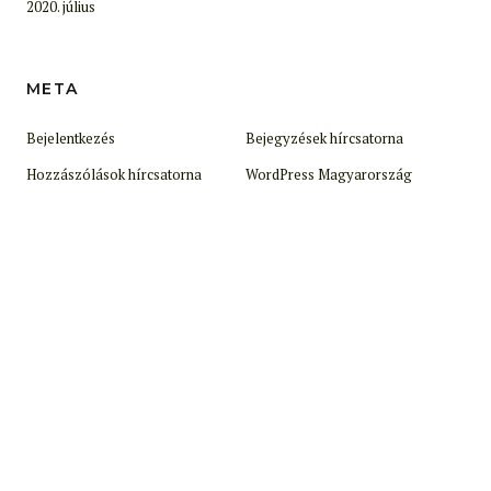
2020. július
META
Bejelentkezés
Bejegyzések hírcsatorna
Hozzászólások hírcsatorna
WordPress Magyarország
© 2025. Epik.hu.
Made with love by
Pixelgrade