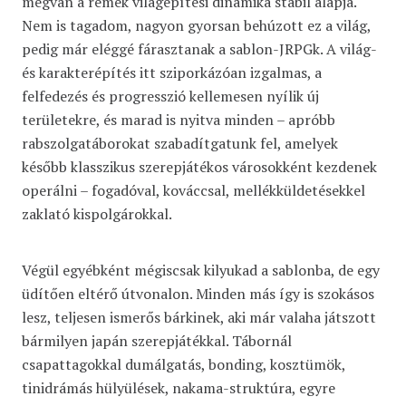
megvan a remek világépítési dinamika stabil alapja.
Nem is tagadom, nagyon gyorsan behúzott ez a világ,
pedig már eléggé fárasztanak a sablon-JRPGk. A világ-
és karakterépítés itt sziporkázóan izgalmas, a
felfedezés és progresszió kellemesen nyílik új
területekre, és marad is nyitva minden – apróbb
rabszolgatáborokat szabadítgatunk fel, amelyek
később klasszikus szerepjátékos városokként kezdenek
operálni – fogadóval, kováccsal, mellékküldetésekkel
zaklató kispolgárokkal.
Végül egyébként mégiscsak kilyukad a sablonba, de egy
üdítően eltérő útvonalon. Minden más így is szokásos
lesz, teljesen ismerős bárkinek, aki már valaha játszott
bármilyen japán szerepjátékkal. Tábornál
csapattagokkal dumálgatás, bonding, kosztümök,
tinidrámás hülyülések, nakama-struktúra, egyre