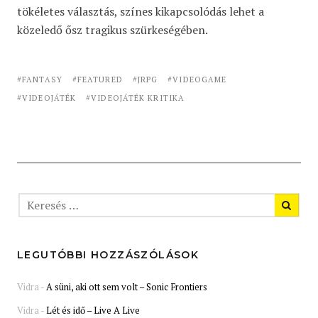
tökéletes választás, színes kikapcsolódás lehet a
közeledő ősz tragikus szürkeségében.
FANTASY
FEATURED
JRPG
VIDEOGAME
VIDEOJÁTÉK
VIDEOJÁTÉK KRITIKA
LEGUTÓBBI HOZZÁSZÓLÁSOK
Vidra
-
A süni, aki ott sem volt – Sonic Frontiers
Vidra
-
Lét és idő – Live A Live