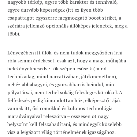
nagyobb térkép, egyre több karakter és tennivaló,
egyre durvább képességek (itt ez ilyen több
csapattagot egyszerre megmozgató boost strike), a
szériára jellemző opcionális állóképes jelenetek, meg a
többi.
Lényegében itt ülök, és nem tudok meggyőzően írni
róla semmi érdekeset, csak azt, hogy a maga műfajába
belekényelmesedve tök szépen csúszik (mind
technikailag, mind narratívában, játékmenetben),
nehéz abbahagyni, és gyorsabban is beindul, mint
pályatársai, nem terhel sokáig felesleges körökkel. A
felfedezés pedig kimondottan húz, elképesztő tájak
vannak itt, ősi romokkal és különös technológia
maradványaival teleszórva – összesen öt nagy
helyszínt kell felszabadítani, és mindegyik közelebb
visz a leigázott világ történelmének igazságához.