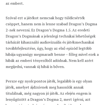
az embert.
Szóval ezt a játékot nemcsak hogy túldicsérték
csöppet, hanem nem is lenne szabad Dragon’s Dogma
2-nek nevezni. Ez Dragon’s Dogma 1.5. Az eredeti
Dragon’s Dogmának a jelenlegi technikai lehetőségek
tárházát kihasználó audiovizuális és játékmechanikai
továbbfejlesztése, úgy, hogy az első epizód legtöbb
hibája ugyanúgy megmaradt benne – főleg mivel ezek a
hibák az emberi tényezőből adódnak. Nem kell azért
megijedni, vannak új hibái is bőven.
Persze egy nyolcpontos játék, legalább is egy olyan
játék, amelyet ájdzsíenek meg hasonlók annak
titulálnak, még nagyon jó játék. Az elején engem is
lenyűgözött a Dragon’s Dogma 2, mert ígérni, azt