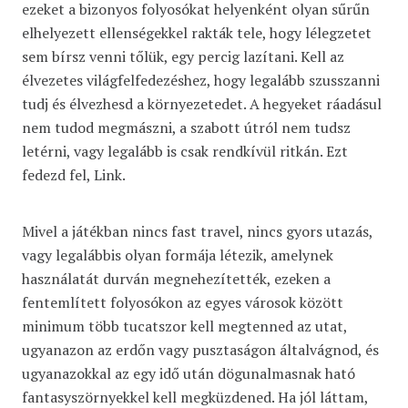
ezeket a bizonyos folyosókat helyenként olyan sűrűn
elhelyezett ellenségekkel rakták tele, hogy lélegzetet
sem bírsz venni tőlük, egy percig lazítani. Kell az
élvezetes világfelfedezéshez, hogy legalább szusszanni
tudj és élvezhesd a környezetedet. A hegyeket ráadásul
nem tudod megmászni, a szabott útról nem tudsz
letérni, vagy legalább is csak rendkívül ritkán. Ezt
fedezd fel, Link.
Mivel a játékban nincs fast travel, nincs gyors utazás,
vagy legalábbis olyan formája létezik, amelynek
használatát durván megnehezítették, ezeken a
fentemlített folyosókon az egyes városok között
minimum több tucatszor kell megtenned az utat,
ugyanazon az erdőn vagy pusztaságon általvágnod, és
ugyanazokkal az egy idő után dögunalmasnak ható
fantasyszörnyekkel kell megküzdened. Ha jól láttam,