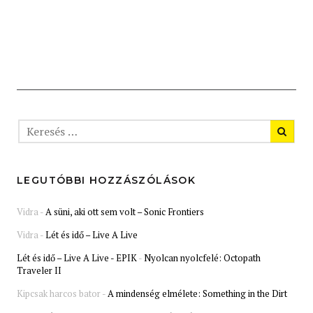
LEGUTÓBBI HOZZÁSZÓLÁSOK
Vidra
-
A süni, aki ott sem volt – Sonic Frontiers
Vidra
-
Lét és idő – Live A Live
Lét és idő – Live A Live - EPIK
-
Nyolcan nyolcfelé: Octopath
Traveler II
Kipcsak harcos bator
-
A mindenség elmélete: Something in the Dirt