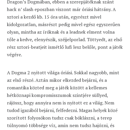
Dragon’s Dogmában, ebben a szerepjátéknak szánt
hack n’ slash eposzban viszont már óriási hátrány. A
sztori a kezdő kb. 15 óra után, egyrészt mivel
kidolgozatlan, másrészt pedig mivel egész egyszerűen
olyan, mintha az íróknak és a leadnek elment volna
tőle a kedve, elenyészik, széjjelporlad. Töttyedt, az első
rész sztori-beatjeit ismétlő lufi lesz belőle, pont a játék
végére.
A Dogma 2 nyitott világa óriási. Sokkal nagyobb, mint
az első részé. Aztán mikor elkezded bejárni, és a
romantika közted meg a játék között a kellemes
hétköznapi kompromisszumok szintjére süllyed,
rájössz, hogy annyira nem is nyitott ez a világ. Nem
tudod igazából bejárni, felfedezni. Magas helyek közé
szorított folyosókon tudsz csak bóklászni, a terep
túlnyomó többsége víz, amin nem tudsz hajózni, és