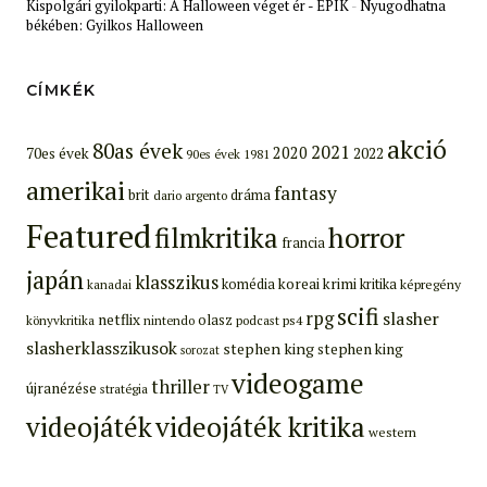
Kispolgári gyilokparti: A Halloween véget ér - EPIK
-
Nyugodhatna
békében: Gyilkos Halloween
CÍMKÉK
akció
80as évek
2021
2020
70es évek
2022
90es évek
1981
amerikai
fantasy
brit
dráma
dario argento
Featured
filmkritika
horror
francia
japán
klasszikus
koreai
krimi
komédia
kritika
képregény
kanadai
scifi
rpg
slasher
netflix
olasz
ps4
könyvkritika
nintendo
podcast
slasherklasszikusok
stephen king
stephen king
sorozat
videogame
thriller
újranézése
stratégia
TV
videojáték
videojáték kritika
western