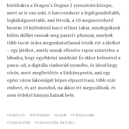
körülrakva a Dragon’s Dogma 2 szenzációs közepe,
mert az is van neki. A harcrendszer a legátgondoltabb,
legkidolgozottabb, ami létezik, a 10 megszerezhető
hivatás 10 különböző harci stílust takar, mindegyiknek
külön skilljei vannak meg passzív plusszai, amelyek
több tucat órára megunhatatlanná teszik ezt a játékot
– egy játékot, amely annak ellenére tapos szüntelen a
lábadra, hogy egyébként imádnád. És ekkor belenézel a
pawn-od, a digitális cimborád szemébe, és látod hogy
vörös, mert megfertőzte a Sárkánypestis, ami egy
egész város lakosságát képes elpusztítani, több száz
embert, és azt mondod, na akkor itt megszállunk, és
nem érdekel hányan halnak bele.
FANTASY
FEATURED
JAPÁN
VIDEOGAME
VIDEOJÁTÉK
VIDEOJÁTÉK KRITIKA