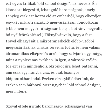
ezt egyes kritikák “old school design”nak nevezik. Én
kibaszott idegesítő, lehangoló baromságnak, amely
tényleg csak azt hozza elő az emberből, hogy elkezdjen
egy-két mikrotranzakció megvásárlásán gondolkozni
(ebbe nem megyek túlságosan bele, a botrány megvolt,
bő nyálfröcsköléssel.) Töknyilvánvaló, hogy a fast
travel elhagyását a mikrotranzakciók előbb-utóbbi
megvásárlásának cinikus terve hajtotta, és nem valami
álromantikus elképzelés arról, hogy szívjunk ugyanúgy,
mint a nyolcvanas években. Ja igen, a városok szélén
(de ezt sem mindenhol), ökröskocsira lehet pattanni,
ami csak egy irányba visz, és csak bizonyos
időpontokban indul. Ezeken elzötykölődhetünk, de
ezeken sem bárhová. Mert ugyebár “old school design”,
meg mifene.
Szóval efféle irritáló baromságok sokaságával van