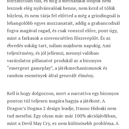
borzasztóan tud, és míg a mechanikai loopok nem
lesznek elég nyilvánvalóak benne, nem kezd el tőlük
bűzleni, és nem tárja fel előtted a még a grindingnál is
lehangolóbb egyes mozzanatait, addig a grabancodnál
fogva magával ragad, és csak vonszol előre, pont úgy,
mint a farkasok a szerencsétlen főszereplőt. És az
ébredés sokáig tart, nálam majdnem napokig. Ami
teljesítmény, és jól jellemzi, mennyi valóban
varázslatos pillanatot produkál az a bizonyos
“emergent gameplay”, a játékmechanizmusok és
random események által generált élmény.
Kell is hogy dolgozzon, mert a narratíva egy bizonyos
ponton túl teljesen magára hagyja a játékost. A
Dragon’s Dogma 2 design leadje, Itsuno Hideaki nem
tud mesélni. Egy olyan már-már 100% akciójátékban,
mint a Devil May Cry, ez nem különösebb probléma. A