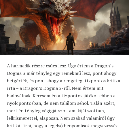
A harmadik részre csúcs lesz. Úgy értem a Dragon’s
Dogma 3 már tényleg egy remekmű lesz, pont ahogy
beígérték, és pont ahogy a rengeteg, tízpontos kritika
írta – a Dragon’s Dogma 2-ről. Nem értem mit
hadoválnak. Keresem én a tízpontos játékot ebben a
nyolcpontosban, de nem találom sehol. Talán azért,
mert én tényleg végigjátszottam, kijátszottam,
lelkiismerettel, alaposan. Nem szabad valamiről úgy
kritikát írni, hogy a legelső benyomások megvezessék