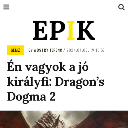
EPIK
GÉMZ
By
WOSTRY FERENC
2024.04.03.
15:57
Én vagyok a jó
királyfi: Dragon’s
Dogma 2