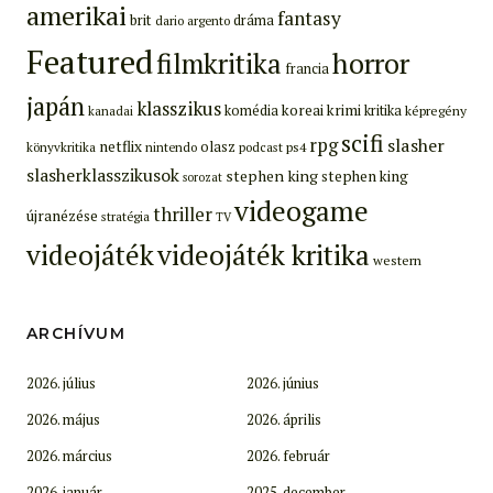
amerikai
fantasy
brit
dráma
dario argento
Featured
filmkritika
horror
francia
japán
klasszikus
koreai
krimi
komédia
kritika
képregény
kanadai
scifi
rpg
slasher
netflix
olasz
ps4
könyvkritika
nintendo
podcast
slasherklasszikusok
stephen king
stephen king
sorozat
videogame
thriller
újranézése
stratégia
TV
videojáték
videojáték kritika
western
ARCHÍVUM
2026. július
2026. június
2026. május
2026. április
2026. március
2026. február
2026. január
2025. december