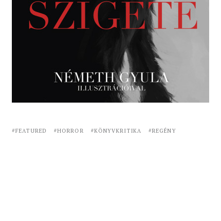
FEATURED
HORROR
KÖNYVKRITIKA
REGÉNY