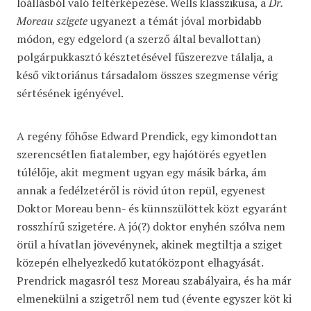
lőállásból való feltérképezése. Wells klasszikusa, a
Dr.
Moreau szigete
ugyanezt a témát jóval morbidabb
módon, egy edgelord (a szerző által bevallottan)
polgárpukkasztó késztetésével fűszerezve tálalja, a
késő viktoriánus társadalom összes szegmense vérig
sértésének igényével.
A regény főhőse Edward Prendick, egy kimondottan
szerencsétlen fiatalember, egy hajótörés egyetlen
túlélője, akit megment ugyan egy másik bárka, ám
annak a fedélzetéről is rövid úton repül, egyenest
Doktor Moreau benn- és künnszülöttek közt egyaránt
rosszhírű szigetére. A jó(?) doktor enyhén szólva nem
örül a hívatlan jövevénynek, akinek megtiltja a sziget
közepén elhelyezkedő kutatóközpont elhagyását.
Prendrick magasról tesz Moreau szabályaira, és ha már
elmenekülni a szigetről nem tud (évente egyszer köt ki