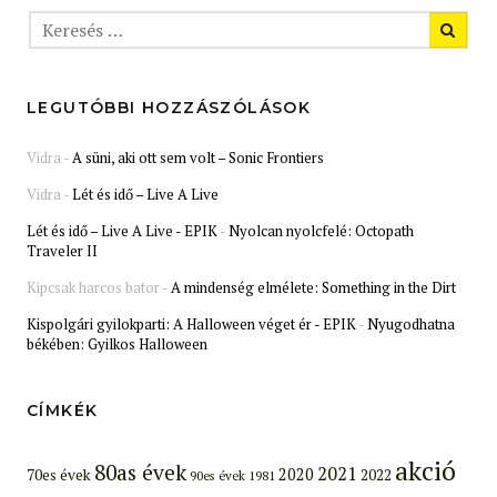
LEGUTÓBBI HOZZÁSZÓLÁSOK
Vidra
-
A süni, aki ott sem volt – Sonic Frontiers
Vidra
-
Lét és idő – Live A Live
Lét és idő – Live A Live - EPIK
-
Nyolcan nyolcfelé: Octopath
Traveler II
Kipcsak harcos bator
-
A mindenség elmélete: Something in the Dirt
Kispolgári gyilokparti: A Halloween véget ér - EPIK
-
Nyugodhatna
békében: Gyilkos Halloween
CÍMKÉK
akció
80as évek
2021
2020
70es évek
2022
90es évek
1981