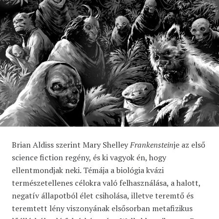
Brian Aldiss szerint Mary Shelley
Frankenstein
je az első
science fiction regény, és ki vagyok én, hogy
ellentmondjak neki. Témája a biológia kvázi
természetellenes célokra való felhasználása, a halott,
negatív állapotból élet csiholása, illetve teremtő és
teremtett lény viszonyának elsősorban metafizikus