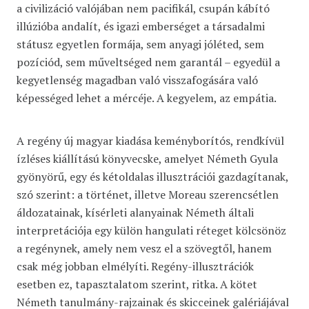
a civilizáció valójában nem pacifikál, csupán kábító
illúzióba andalít, és igazi emberséget a társadalmi
státusz egyetlen formája, sem anyagi jóléted, sem
pozíciód, sem műveltséged nem garantál – egyedül a
kegyetlenség magadban való visszafogására való
képességed lehet a mércéje. A kegyelem, az empátia.
A regény új magyar kiadása keményborítós, rendkívül
ízléses kiállítású könyvecske, amelyet Németh Gyula
gyönyörű, egy és kétoldalas illusztrációi gazdagítanak,
szó szerint: a történet, illetve Moreau szerencsétlen
áldozatainak, kísérleti alanyainak Németh általi
interpretációja egy külön hangulati réteget kölcsönöz
a regénynek, amely nem vesz el a szövegtől, hanem
csak még jobban elmélyíti. Regény-illusztrációk
esetben ez, tapasztalatom szerint, ritka. A kötet
Németh tanulmány-rajzainak és skicceinek galériájával