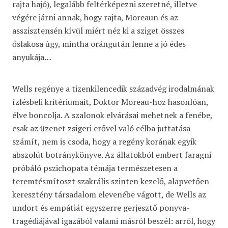
rajta hajó), legalább feltérképezni szeretné, illetve
végére járni annak, hogy rajta, Moreaun és az
asszisztensén kívül miért néz ki a sziget összes
őslakosa úgy, mintha orángután lenne a jó édes
anyukája…
Wells regénye a tizenkilencedik századvég irodalmának
ízlésbeli kritériumait, Doktor Moreau-hoz hasonlóan,
élve boncolja. A szalonok elvárásai mehetnek a fenébe,
csak az üzenet zsigeri erővel való célba juttatása
számít, nem is csoda, hogy a regény korának egyik
abszolút botránykönyve. Az állatokból embert faragni
próbáló pszichopata témája természetesen a
teremtésmítoszt szakrális szinten kezelő, alapvetően
keresztény társadalom elevenébe vágott, de Wells az
undort és empátiát egyszerre gerjesztő ponyva-
tragédiájával igazából valami másról beszél: arról, hogy