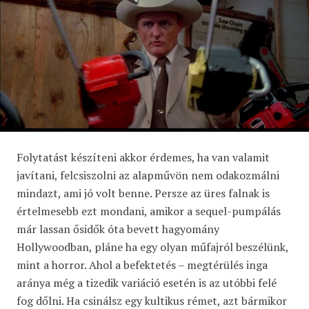
Folytatást készíteni akkor érdemes, ha van valamit
javítani, felcsiszolni az alapművön nem odakozmálni
mindazt, ami jó volt benne. Persze az üres falnak is
értelmesebb ezt mondani, amikor a sequel-pumpálás
már lassan ősidők óta bevett hagyomány
Hollywoodban, pláne ha egy olyan műfajról beszélünk,
mint a horror. Ahol a befektetés – megtérülés inga
aránya még a tizedik variáció esetén is az utóbbi felé
fog dőlni. Ha csinálsz egy kultikus rémet, azt bármikor