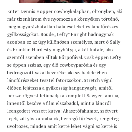
Enter Dennis Hopper cowboykalapban, öltönyben, aki
már tizenhárom éve nyomozza a környéken történő,
megmagyarázhatatlan haláleseteket és láncfűrészes
gyilkosságokat. Boude „Lefty” Enright hadnagynak
azonban ez az ügy különösen személyes, mert ő Sally
és Franklin Hardesty nagybátyja, a két fiatalé, akik
szemtől szemben álltak Bőrpofával. Csak éppen Lefty
se éppen százas, egy élő cowboyparódia és egy
bedrogozott sakál keveréke, aki szabadidejében
láncfűrészeket tesztel fatörzsökön. Stretch végül
élőben lejátssza a gyilkosság hanganyagát, amitől
persze rögvest letámadja a komplett Sawyer família,
innentől kezdve a film elszabadul, mint a láncról
leengedett veszett kutya: Akasztófahumor, szétvert
fejek, zittyós kannibálok, berregő fűrészek, rengeteg
üvöltözés, minden amit ketté lehet vágni az ketté is