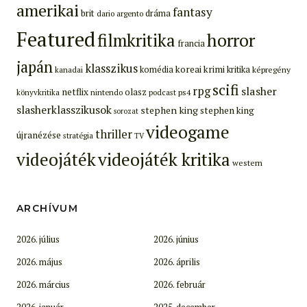
amerikai
fantasy
brit
dráma
dario argento
Featured
filmkritika
horror
francia
japán
klasszikus
koreai
krimi
komédia
kritika
képregény
kanadai
scifi
rpg
slasher
netflix
olasz
ps4
könyvkritika
nintendo
podcast
slasherklasszikusok
stephen king
stephen king
sorozat
videogame
thriller
újranézése
stratégia
TV
videojáték
videojáték kritika
western
ARCHÍVUM
2026. július
2026. június
2026. május
2026. április
2026. március
2026. február
2026. január
2025. december