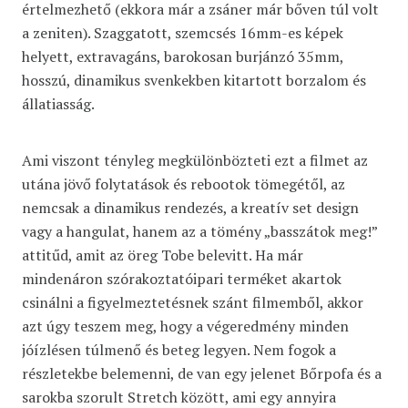
értelmezhető (ekkora már a zsáner már bőven túl volt
a zeniten). Szaggatott, szemcsés 16mm-es képek
helyett, extravagáns, barokosan burjánzó 35mm,
hosszú, dinamikus svenkekben kitartott borzalom és
állatiasság.
Ami viszont tényleg megkülönbözteti ezt a filmet az
utána jövő folytatások és rebootok tömegétől, az
nemcsak a dinamikus rendezés, a kreatív set design
vagy a hangulat, hanem az a tömény „basszátok meg!”
attitűd, amit az öreg Tobe belevitt. Ha már
mindenáron szórakoztatóipari terméket akartok
csinálni a figyelmeztetésnek szánt filmemből, akkor
azt úgy teszem meg, hogy a végeredmény minden
jóízlésen túlmenő és beteg legyen. Nem fogok a
részletekbe belemenni, de van egy jelenet Bőrpofa és a
sarokba szorult Stretch között, ami egy annyira