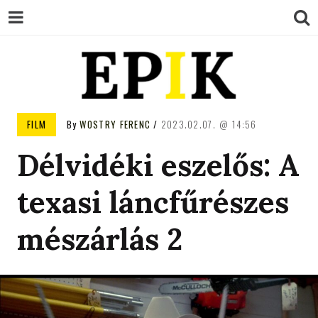
EPIK
FILM
By
WOSTRY FERENC
2023.02.07.
14:56
Délvidéki eszelős: A
texasi láncfűrészes
mészárlás 2