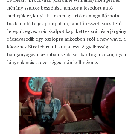
néhány szaftos beszólást, amikor a lesodort autó
melléjük ér, kinyílik a csomagtartó és maga Bőrpofa
bukkan elő teljes pompában, láncfűrésszel. Kocsitető
lerepül, egyes srác skalpot kap, kettes srác és a járgány
rácsavarodik egy oszlopra miközben szól a new wave, a
káosznak Stretch is fültanúja lesz. A gyilkosság
hanganyagával azonban senki se akar foglalkozni, így a
lánynak más szövetséges után kell néznie.