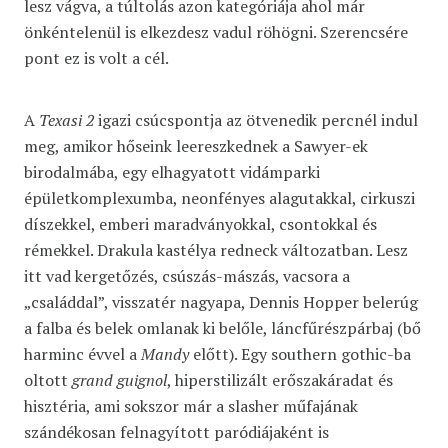
lesz vágva, a túltolás azon kategóriája ahol már
önkéntelenül is elkezdesz vadul röhögni. Szerencsére
pont ez is volt a cél.
A
Texasi 2
igazi csúcspontja az ötvenedik percnél indul
meg, amikor hőseink leereszkednek a Sawyer-ek
birodalmába, egy elhagyatott vidámparki
épületkomplexumba, neonfényes alagutakkal, cirkuszi
díszekkel, emberi maradványokkal, csontokkal és
rémekkel. Drakula kastélya redneck változatban. Lesz
itt vad kergetőzés, csúszás-mászás, vacsora a
„családdal”, visszatér nagyapa, Dennis Hopper belerúg
a falba és belek omlanak ki belőle, láncfűrészpárbaj (bő
harminc évvel a
Mandy
előtt). Egy southern gothic-ba
oltott
grand guignol
, hiperstilizált erőszakáradat és
hisztéria, ami sokszor már a slasher műfajának
szándékosan felnagyított paródiájaként is