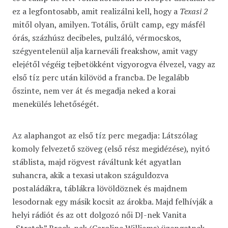
ez a legfontosabb, amit realizálni kell, hogy a
Texasi 2
mitől olyan, amilyen. Totális, őrült camp, egy másfél
órás, százhúsz decibeles, pulzáló, vérmocskos,
szégyentelenül alja karneváli freakshow, amit vagy
elejétől végéig tejbetökként vigyorogva élvezel, vagy az
első tíz perc után kilövöd a francba. De legalább
őszinte, nem ver át és megadja neked a korai
menekülés lehetőségét.
Az alaphangot az első tíz perc megadja: Látszólag
komoly felvezető szöveg (első rész megidézése), nyitó
stáblista, majd rögvest ráváltunk két agyatlan
suhancra, akik a texasi utakon száguldozva
postaládákra, táblákra lövöldöznek és majdnem
lesodornak egy másik kocsit az árokba. Majd felhívják a
helyi rádiót és az ott dolgozó női DJ-nek Vanita
„Stretch” Brock-nak (Caroline Williams) üzengetnek