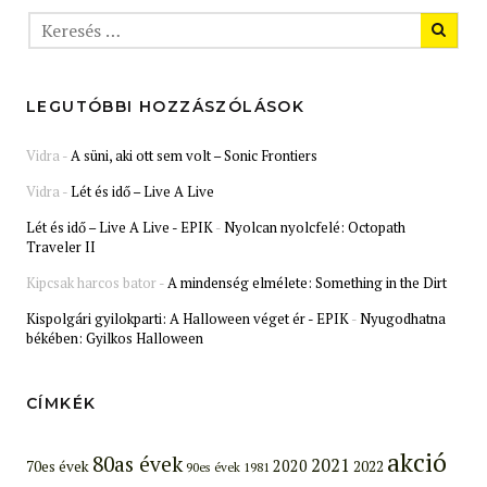
LEGUTÓBBI HOZZÁSZÓLÁSOK
Vidra
-
A süni, aki ott sem volt – Sonic Frontiers
Vidra
-
Lét és idő – Live A Live
Lét és idő – Live A Live - EPIK
-
Nyolcan nyolcfelé: Octopath
Traveler II
Kipcsak harcos bator
-
A mindenség elmélete: Something in the Dirt
Kispolgári gyilokparti: A Halloween véget ér - EPIK
-
Nyugodhatna
békében: Gyilkos Halloween
CÍMKÉK
akció
80as évek
2021
2020
70es évek
2022
90es évek
1981