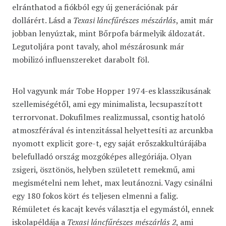
elránthatod a fiókból egy új generációnak pár
dollárért. Lásd a
Texasi láncfűrészes mészárlás
, amit már
jobban lenyúztak, mint Bőrpofa bármelyik áldozatát.
Legutoljára pont tavaly, ahol mészárosunk már
mobilizó influenszereket darabolt föl.
Hol vagyunk már Tobe Hopper 1974-es klasszikusának
szellemiségétől, ami egy minimalista, lecsupaszított
terrorvonat. Dokufilmes realizmussal, csontig hatoló
atmoszférával és intenzitással helyettesíti az arcunkba
nyomott explicit gore-t, egy saját erőszakkultúrájába
belefulladó ország mozgóképes allegóriája. Olyan
zsigeri, ösztönös, helyben született remekmű, ami
megismételni nem lehet, max leutánozni. Vagy csinálni
egy 180 fokos kört és teljesen elmenni a falig.
Rémületet és kacajt kevés választja el egymástól, ennek
iskolapéldája a
Texasi láncfűrészes mészárlás 2
, ami