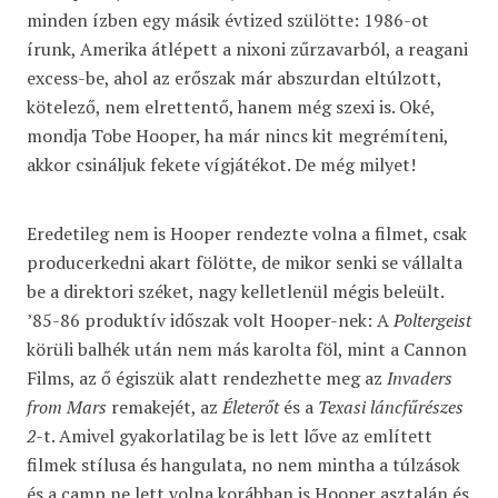
minden ízben egy másik évtized szülötte: 1986-ot
írunk, Amerika átlépett a nixoni zűrzavarból, a reagani
excess-be, ahol az erőszak már abszurdan eltúlzott,
kötelező, nem elrettentő, hanem még szexi is. Oké,
mondja Tobe Hooper, ha már nincs kit megrémíteni,
akkor csináljuk fekete vígjátékot. De még milyet!
Eredetileg nem is Hooper rendezte volna a filmet, csak
producerkedni akart fölötte, de mikor senki se vállalta
be a direktori széket, nagy kelletlenül mégis beleült.
’85-86 produktív időszak volt Hooper-nek: A
Poltergeist
körüli balhék után nem más karolta föl, mint a Cannon
Films, az ő égiszük alatt rendezhette meg az
Invaders
from Mars
remakejét, az
Életerőt
és a
Texasi láncfűrészes
2-
t. Amivel gyakorlatilag be is lett lőve az említett
filmek stílusa és hangulata, no nem mintha a túlzások
és a camp ne lett volna korábban is Hooper asztalán és