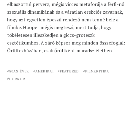
elbaszottul perverz, mégis vicces metaforája a férfi-nő
szexuális dinamikának és a váratlan erekciós zavarnak,
hogy azt egyetlen épeszű rendező nem tenné bele a
filmbe. Hooper mégis megteszi, mert tudja, hogy
tökéletesen illeszkedjen a giccs-groteszk
esztétikumhoz. A záró képsor meg minden összefoglal:
Őrültekházában, csak őrültként maradsz életben.
80AS ÉVEK
AMERIKAI
FEATURED
FILMKRITIKA
HORROR