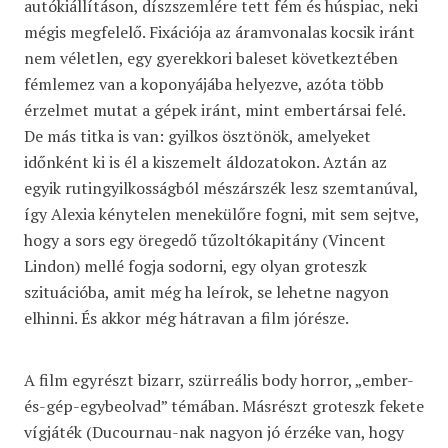
autókiállításon, díszszemlére tett fém és húspiac, neki
mégis megfelelő. Fixációja az áramvonalas kocsik iránt
nem véletlen, egy gyerekkori baleset következtében
fémlemez van a koponyájába helyezve, azóta több
érzelmet mutat a gépek iránt, mint embertársai felé.
De más titka is van: gyilkos ösztönök, amelyeket
időnként ki is él a kiszemelt áldozatokon. Aztán az
egyik rutingyilkosságból mészárszék lesz szemtanúval,
így Alexia kénytelen menekülőre fogni, mit sem sejtve,
hogy a sors egy öregedő tűzoltókapitány (Vincent
Lindon) mellé fogja sodorni, egy olyan groteszk
szituációba, amit még ha leírok, se lehetne nagyon
elhinni. És akkor még hátravan a film jórésze.
A film egyrészt bizarr, szürreális body horror, „ember-
és-gép-egybeolvad” témában. Másrészt groteszk fekete
vígjáték (Ducournau-nak nagyon jó érzéke van, hogy