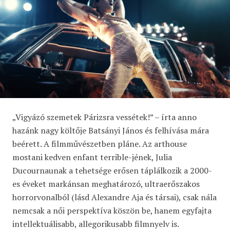
„Vigyázó szemetek Párizsra vessétek!” – írta anno
hazánk nagy költője Batsányi János és felhívása mára
beérett. A filmművészetben pláne. Az arthouse
mostani kedven enfant terrible-jének, Julia
Ducournaunak a tehetsége erősen táplálkozik a 2000-
es éveket markánsan meghatározó, ultraerőszakos
horrorvonalból (lásd Alexandre Aja és társai), csak nála
nemcsak a női perspektíva köszön be, hanem egyfajta
intellektuálisabb, allegorikusabb filmnyelv is.