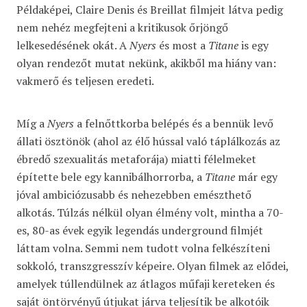
Példaképei, Claire Denis és Breillat filmjeit látva pedig
nem nehéz megfejteni a kritikusok őrjöngő
lelkesedésének okát. A
Nyers
és most a
Titane
is egy
olyan rendezőt mutat nekünk, akikből ma hiány van:
vakmerő és teljesen eredeti.
Míg a
Nyers
a felnőttkorba belépés és a bennük levő
állati ösztönök (ahol az élő hússal való táplálkozás az
ébredő szexualitás metaforája) miatti félelmeket
építette bele egy kannibálhorrorba, a
Titane
már
egy
jóval ambiciózusabb és nehezebben emészthető
alkotás. Túlzás nélkül olyan élmény volt, mintha a 70-
es, 80-as évek egyik legendás underground filmjét
láttam volna. Semmi nem tudott volna felkészíteni
sokkoló, transzgresszív képeire. Olyan filmek az elődei,
amelyek túllendülnek az átlagos műfaji kereteken és
saját öntörvényű útjukat járva teljesítik be alkotóik