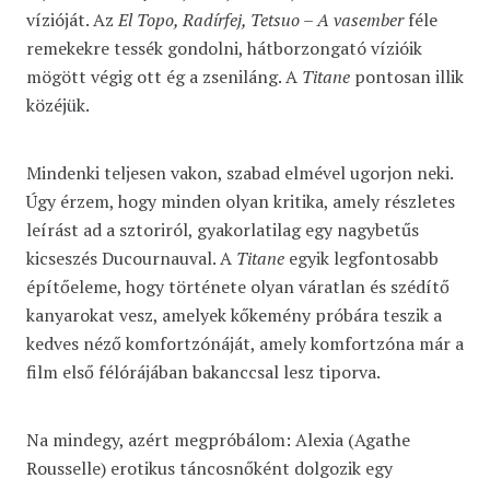
vízióját. Az
El Topo, Radírfej, Tetsuo – A vasember
féle
remekekre tessék gondolni, hátborzongató vízióik
mögött végig ott ég a zseniláng. A
Titane
pontosan illik
közéjük.
Mindenki teljesen vakon, szabad elmével ugorjon neki.
Úgy érzem, hogy minden olyan kritika, amely részletes
leírást ad a sztoriról, gyakorlatilag egy nagybetűs
kicseszés Ducournauval. A
Titane
egyik legfontosabb
építőeleme, hogy története olyan váratlan és szédítő
kanyarokat vesz, amelyek kőkemény próbára teszik a
kedves néző komfortzónáját, amely komfortzóna már a
film első félórájában bakanccsal lesz tiporva.
Na mindegy, azért megpróbálom: Alexia (Agathe
Rousselle) erotikus táncosnőként dolgozik egy