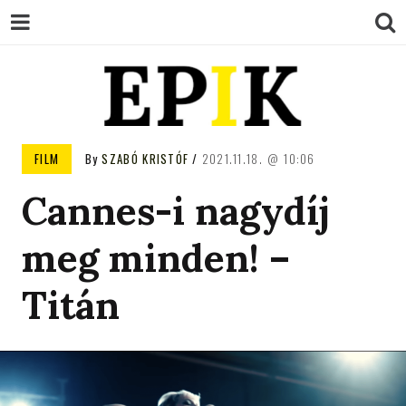
EPIK
FILM
By
SZABÓ KRISTÓF
2021.11.18.
10:06
Cannes-i nagydíj
meg minden! –
Titán