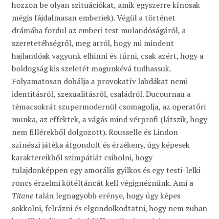
hozzon be olyan szituációkat, amik egyszerre kínosak
mégis fájdalmasan emberiek). Végül a történet
drámába fordul az emberi test mulandóságáról, a
szeretetéhségről, meg arról, hogy mi mindent
hajlandóak vagyunk elhinni és tűrni, csak azért, hogy a
boldogság kis szeletét magunkévá tudhassuk.
Folyamatosan dobálja a provokatív labdákat nemi
identitásról, szexualitásról, családról. Ducournau a
témacsokrát szupermodernül csomagolja, az operatőri
munka, az effektek, a vágás mind vérprofi (látszik, hogy
nem fillérekből dolgozott). Rousselle és Lindon
színészi játéka átgondolt és érzékeny, úgy képesek
karaktereikből szimpátiát csiholni, hogy
tulajdonképpen egy amorális gyilkos és egy testi-lelki
roncs érzelmi kötéltáncát kell végignéznünk. Ami a
Titane
talán legnagyobb erénye, hogy úgy képes
sokkolni, felrázni és elgondolkodtatni, hogy nem zuhan