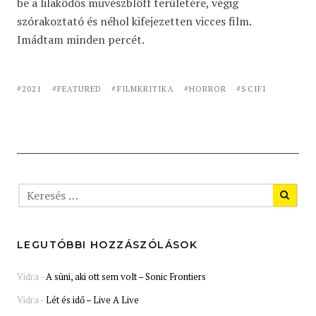
be a lilaködös művészblöff területére, végig
szórakoztató és néhol kifejezetten vicces film.
Imádtam minden percét.
2021
FEATURED
FILMKRITIKA
HORROR
SCIFI
LEGUTÓBBI HOZZÁSZÓLÁSOK
Vidra
-
A süni, aki ott sem volt – Sonic Frontiers
Vidra
-
Lét és idő – Live A Live