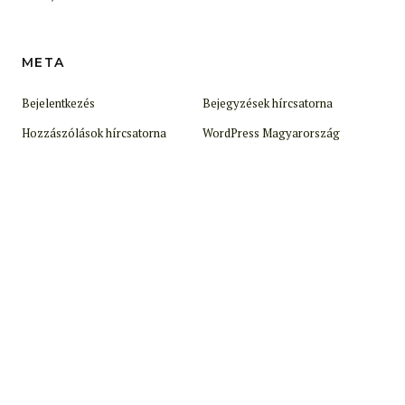
META
Bejelentkezés
Bejegyzések hírcsatorna
Hozzászólások hírcsatorna
WordPress Magyarország
© 2025. Epik.hu.
Made with love by
Pixelgrade