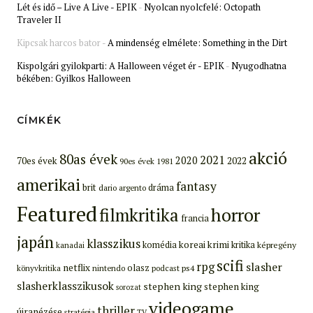
Lét és idő – Live A Live - EPIK
-
Nyolcan nyolcfelé: Octopath
Traveler II
Kipcsak harcos bator
-
A mindenség elmélete: Something in the Dirt
Kispolgári gyilokparti: A Halloween véget ér - EPIK
-
Nyugodhatna
békében: Gyilkos Halloween
CÍMKÉK
akció
80as évek
2021
2020
70es évek
2022
90es évek
1981
amerikai
fantasy
brit
dráma
dario argento
Featured
filmkritika
horror
francia
japán
klasszikus
koreai
krimi
komédia
kritika
képregény
kanadai
scifi
rpg
slasher
netflix
olasz
ps4
könyvkritika
nintendo
podcast
slasherklasszikusok
stephen king
stephen king
sorozat
videogame
thriller
újranézése
stratégia
TV