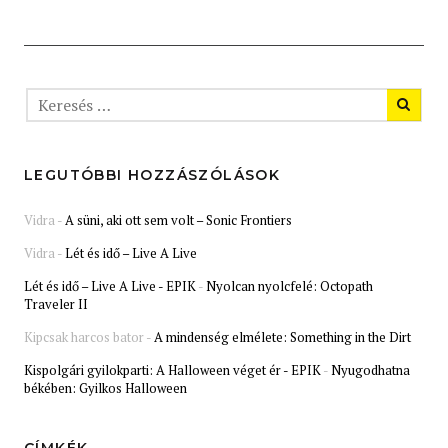
LEGUTÓBBI HOZZÁSZÓLÁSOK
Vidra
-
A süni, aki ott sem volt – Sonic Frontiers
Vidra
-
Lét és idő – Live A Live
Lét és idő – Live A Live - EPIK
-
Nyolcan nyolcfelé: Octopath
Traveler II
Kipcsak harcos bator
-
A mindenség elmélete: Something in the Dirt
Kispolgári gyilokparti: A Halloween véget ér - EPIK
-
Nyugodhatna
békében: Gyilkos Halloween
CÍMKÉK