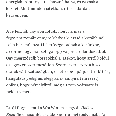
energiakardot, nyilat is használhatsz, és ez csak a
kezdet. Mint minden játékban, itt is a dárda a
kedvencem.
A fejlesztők úgy gondolták, hogy ha már a
fegyverarzenált ennyire kibővítik, értsd a korábbinál
több harcmódozati lehetőséget adnak a kezünkbe,
akkor nehogy már sétagalopp váljon a kalandozásból.
Úgy megszórták bosszokkal a játékot, hogy arról koldul
az egyszeri szerencsétlen. Szerencsére ezek a boss-
csaták változatosságban, ötleteikben párjukat ritkítják,
hangulata pedig mindegyiknek annyira (elnézést)
epikus, hogy némelyikről még a From Software is
példát vehet.
Ettől függetlenül a WotW nem megy át
Hollow
Knight
hoz hasonló, akcióközpontú metroidvaniába (a