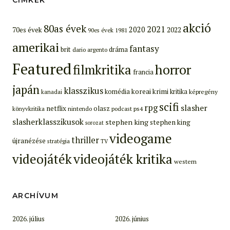
akció
80as évek
2021
2020
70es évek
2022
90es évek
1981
amerikai
fantasy
brit
dráma
dario argento
Featured
filmkritika
horror
francia
japán
klasszikus
koreai
krimi
komédia
kritika
képregény
kanadai
scifi
rpg
slasher
netflix
olasz
ps4
könyvkritika
nintendo
podcast
slasherklasszikusok
stephen king
stephen king
sorozat
videogame
thriller
újranézése
stratégia
TV
videojáték
videojáték kritika
western
ARCHÍVUM
2026. július
2026. június