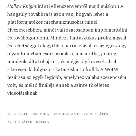
Hollow Knight
iránti ellenszenvemről majd máskor.) A
hangsúly továbbra is azon van, hogyan lehet a
platformjátékos mechanizmusokat minél
élvezetesebben, minél változatosabban implementálni
és továbbgondolni. Mindezt fantasztikus profizmussal
és tehetséggel elegyítik a narratívával, és az egész egy
olyan fináléban csúcsosodik ki, ami a ritka, jó öreg,
mindenki által óhajtott, és mégis oly kevesek által
sikeresen kidolgozott katarzisba torkollik. A WotW
lezárása az egyik legjobb, amelyhez valaha szerencsém
volt, és méltó fináléja ennek a szinte tökéletes
videojátéknak.
FEATURED
REVIEW
VIDEOGAME
VIDEOJÁTÉK
VIDEOJÁTÉK KRITIKA