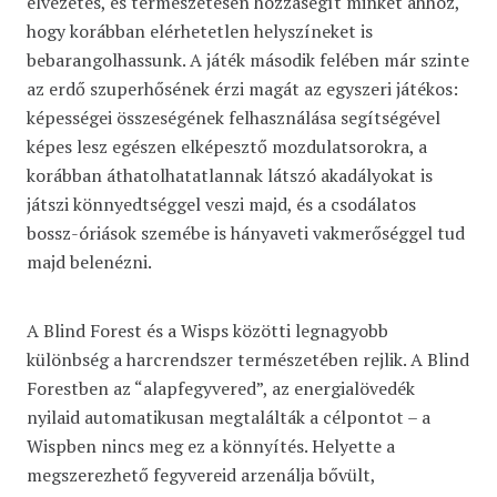
élvezetes, és természetesen hozzásegít minket ahhoz,
hogy korábban elérhetetlen helyszíneket is
bebarangolhassunk. A játék második felében már szinte
az erdő szuperhősének érzi magát az egyszeri játékos:
képességei összeségének felhasználása segítségével
képes lesz egészen elképesztő mozdulatsorokra, a
korábban áthatolhatatlannak látszó akadályokat is
játszi könnyedtséggel veszi majd, és a csodálatos
bossz-óriások szemébe is hányaveti vakmerőséggel tud
majd belenézni.
A Blind Forest és a Wisps közötti legnagyobb
különbség a harcrendszer természetében rejlik. A Blind
Forestben az “alapfegyvered”, az energialövedék
nyilaid automatikusan megtalálták a célpontot – a
Wispben nincs meg ez a könnyítés. Helyette a
megszerezhető fegyvereid arzenálja bővült,