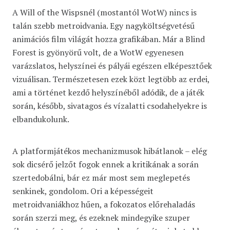
A Will of the Wispsnél (mostantól WotW) nincs is
talán szebb metroidvania. Egy nagyköltségvetésű
animációs film világát hozza grafikában. Már a Blind
Forest is gyönyörű volt, de a WotW egyenesen
varázslatos, helyszínei és pályái egészen elképesztőek
vizuálisan. Természetesen ezek közt legtöbb az erdei,
ami a történet kezdő helyszínéből adódik, de a játék
során, később, sivatagos és vízalatti csodahelyekre is
elbandukolunk.
A platformjátékos mechanizmusok hibátlanok – elég
sok dicsérő jelzőt fogok ennek a kritikának a során
szertedobálni, bár ez már most sem meglepetés
senkinek, gondolom. Ori a képességeit
metroidvaniákhoz hűen, a fokozatos előrehaladás
során szerzi meg, és ezeknek mindegyike szuper