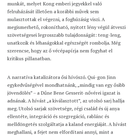
munkát, melyet Kong emberi jegyekkel való
felruházását illetően a korábbi művek sem
mulasztottak el végezni, a foghúzásig viszi. A
megismerhető, rokonítható, nyitott lény végül átveszi
szövetségesei legrosszabb tulajdonságát: teng-leng,
unatkozik és léhaságokkal egészségét rombolja. Még
szerencse, hogy az ő vécépapírja nem fogyhat el
kritikus pillanatban.
A narratíva katalizátora ősi hívószó. Qui-gon Jinn
egykedvűségével mondhatnánk, „mindig van egy ősibb
jövendölés” – a Dűne Bene Gesserit-nővérei igazat is
adnának. A hívást „a kiválasztott”, az utolsó sarj hallja
meg. Utolsó sarjak szövetsége, régi család és új anya
ellentéte, integráció és szegregáció, rablánc és
melldöngetés szolgáltatja a kaland energiáját. A hívást
meghallani, a fejet nem elfordítani annyi, mint a