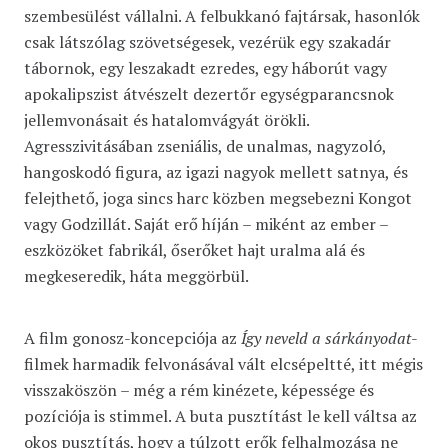
szembesülést vállalni. A felbukkanó fajtársak, hasonlók
csak látszólag szövetségesek, vezérük egy szakadár
tábornok, egy leszakadt ezredes, egy háborút vagy
apokalipszist átvészelt dezertőr egységparancsnok
jellemvonásait és hatalomvágyát örökli.
Agresszivitásában zseniális, de unalmas, nagyzoló,
hangoskodó figura, az igazi nagyok mellett satnya, és
felejthető, joga sincs harc közben megsebezni Kongot
vagy Godzillát. Saját erő híján – miként az ember –
eszközöket fabrikál, őserőket hajt uralma alá és
megkeseredik, háta meggörbül.
A film gonosz-koncepciója az
Így neveld a sárkányodat
-
filmek harmadik felvonásával vált elcsépeltté, itt mégis
visszaköszön – még a rém kinézete, képessége és
pozíciója is stimmel. A buta pusztítást le kell váltsa az
okos pusztítás, hogy a túlzott erők felhalmozása ne