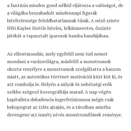
a fantázia minden gond nélkül eljátssza a valóságot, de
a világába beszabadult mindennapi figurák
hiteltelensége feloldhatatlannak tűnik. A néző szinte
félti Kaylee Hottle hiteles, lelkiismeretes, őszinte
játékát a tapasztalt iparosok bamba bandájában.
Az ellentmondás, mely egyfelől nem tud nemet
mondani a varázsvilágra, másfelől a monstrumok
okozta veszélyre a monstrumok szolgáltatta a haszon
miatt, az autentikus történet motivációi közt köt ki, és
azt rombolja le. Helyén a súlyok és nehézségi erők
székbe szögező koreográfiája marad. A nap végén
kapitalista dekadencia ingerfetisizmusa mégis csak
bekopogtat az ízlés ajtaján, és a távolban mintha
derengene a(z ismét) nívós monstrumfilmek reménye.