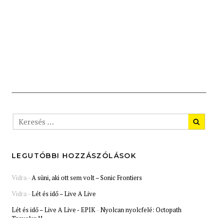
LEGUTÓBBI HOZZÁSZÓLÁSOK
Vidra
-
A süni, aki ott sem volt – Sonic Frontiers
Vidra
-
Lét és idő – Live A Live
Lét és idő – Live A Live - EPIK
-
Nyolcan nyolcfelé: Octopath