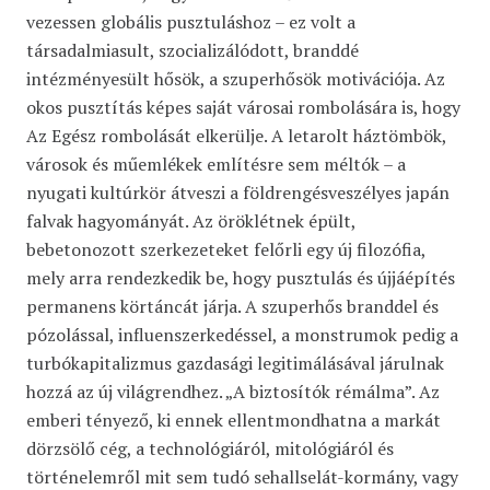
vezessen globális pusztuláshoz – ez volt a
társadalmiasult, szocializálódott, branddé
intézményesült hősök, a szuperhősök motivációja. Az
okos pusztítás képes saját városai rombolására is, hogy
Az Egész rombolását elkerülje. A letarolt háztömbök,
városok és műemlékek említésre sem méltók – a
nyugati kultúrkör átveszi a földrengésveszélyes japán
falvak hagyományát. Az öröklétnek épült,
bebetonozott szerkezeteket felőrli egy új filozófia,
mely arra rendezkedik be, hogy pusztulás és újjáépítés
permanens körtáncát járja. A szuperhős branddel és
pózolással, influenszerkedéssel, a monstrumok pedig a
turbókapitalizmus gazdasági legitimálásával járulnak
hozzá az új világrendhez. „A biztosítók rémálma”. Az
emberi tényező, ki ennek ellentmondhatna a markát
dörzsölő cég, a technológiáról, mitológiáról és
történelemről mit sem tudó sehallselát-kormány, vagy