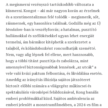
A megismerni vezényszó tartózkodóbb változata a
kiismerni. Kongot – aki már nagyon korán az érzelmek
és a szentimentalizmus felé tolódik – megismerik, sőt,
ráismernek, egy hasonlóra találnak. Godzilla még az
Új
birodalom
-ban is veszélyforrás; a hatalmas, pusztító
hullámokkal és széllökésekkel ugyan lehet energiát
termelni, ám bármikor kitéphetik a szerkezetet a
talajból, és kólásdobozként roncsolhatják szemétté.
Nem, vagy alig lépnek fel ellene, mert hasznosabb,
hogy a többi titánt pusztítja és zabolázza, mint
amennyivel biztonságosabbak lennének „az utcák” a
vele való kvázi paktum felbontása, és likvidálása esetén.
Ameddig az irányítás illúziója sajátos játszóteret
biztosít előbbi számára a világegész műkincsei és
spektakuláris városképei feláldozásával, Kong banális
emberi problémákkal küzd. Sajátos ambivalencia az
emberi jelenlét a monstrumfilmekben, a 2024-es film a