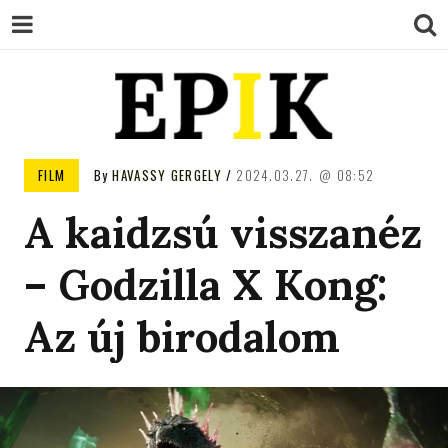
EPIK
FILM
By
HAVASSY GERGELY
2024.03.27.
08:52
A kaidzsú visszanéz
– Godzilla X Kong:
Az új birodalom