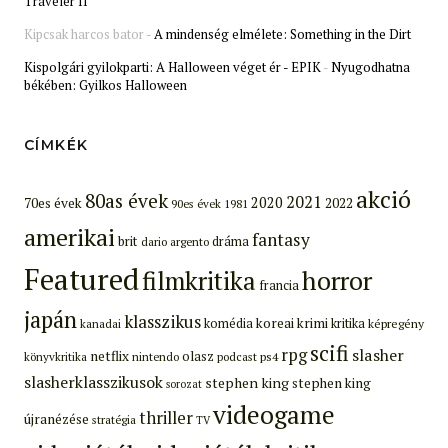
Traveler II
Kipcsak harcos bator
-
A mindenség elmélete: Something in the Dirt
Kispolgári gyilokparti: A Halloween véget ér - EPIK
-
Nyugodhatna
békében: Gyilkos Halloween
CÍMKÉK
akció
80as évek
2021
2020
70es évek
2022
90es évek
1981
amerikai
fantasy
brit
dráma
dario argento
Featured
filmkritika
horror
francia
japán
klasszikus
koreai
krimi
komédia
kritika
képregény
kanadai
scifi
rpg
slasher
netflix
olasz
ps4
könyvkritika
nintendo
podcast
slasherklasszikusok
stephen king
stephen king
sorozat
videogame
thriller
újranézése
stratégia
TV