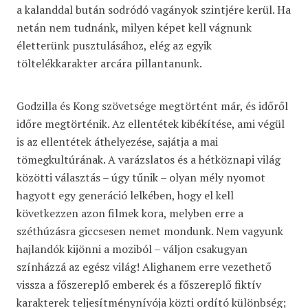
a kalanddal bután sodródó vagányok szintjére kerül. Ha
netán nem tudnánk, milyen képet kell vágnunk
életterünk pusztulásához, elég az egyik
töltelékkarakter arcára pillantanunk.
Godzilla és Kong szövetsége megtörtént már, és időről
időre megtörténik. Az ellentétek kibékítése, ami végül
is az ellentétek áthelyezése, sajátja a mai
tömegkultúrának. A varázslatos és a hétköznapi világ
közötti választás – úgy tűnik – olyan mély nyomot
hagyott egy generáció lelkében, hogy el kell
következzen azon filmek kora, melyben erre a
széthúzásra giccsesen nemet mondunk. Nem vagyunk
hajlandók kijönni a moziból – váljon csakugyan
színházzá az egész világ! Alighanem erre vezethető
vissza a főszereplő emberek és a főszereplő fiktív
karakterek teljesítménynívója közti ordító különbség;