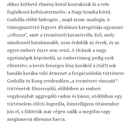
ehhez köthető élmény körül bontakozik ki a vele
foglalkozó kultúratermelés: a Nagy bomba körül.
Godzilla előbb hidrogén-, majd atom-analógia. A
tömegpusztító fegyver általános kategóriája ugyanazt
„célozza”, amit a természeti katasztrófa. Erő, mely
mindennél hatalmasabb, nem érdeklik az érvek, és az
egyes embert észre sem veszi. A titánok a nagy
egyéniségek képviselői, az embertömeg pedig ezek
ellentéte; a kevés fenséges lény korából a (túl?) sok
banális korába való átmenet a forgácsolódás története.
Godzilla és Kong eredendően „a természet visszaüt”-
történetek főszereplői, előbbiben az emberi
vegykonyhát aggregáló vadon és káosz, utóbbiban egy
történelem előtti ősgorilla, ősintelligens titánember
jön el, s fölöttük már régen zajlik a megölni vagy
megismerni dilemma harca.