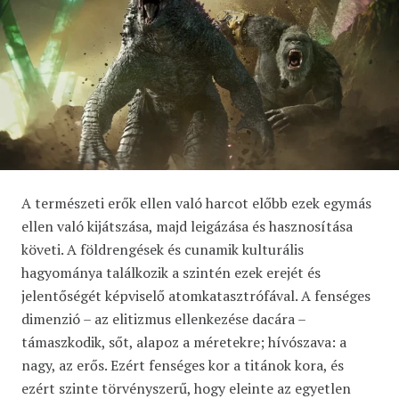
A természeti erők ellen való harcot előbb ezek egymás
ellen való kijátszása, majd leigázása és hasznosítása
követi. A földrengések és cunamik kulturális
hagyománya találkozik a szintén ezek erejét és
jelentőségét képviselő atomkatasztrófával. A fenséges
dimenzió – az elitizmus ellenkezése dacára –
támaszkodik, sőt, alapoz a méretekre; hívószava: a
nagy, az erős. Ezért fenséges kor a titánok kora, és
ezért szinte törvényszerű, hogy eleinte az egyetlen