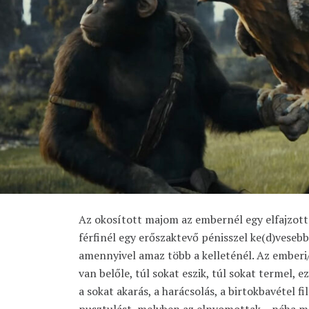
Az okosított majom az embernél egy elfajzott 
férfinél egy erőszaktevő pénisszel ke(d)vesebb
amennyivel amaz több a kelleténél. Az emberi/f
van belőle, túl sokat eszik, túl sokat termel, ez
a sokat akarás, a harácsolás, a birtokbavétel fil
pusztulást, melyben az elnyomottak – néha m