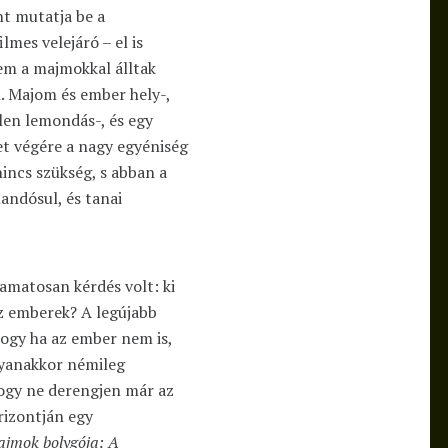
nt mutatja be a
mes velejáró – el is
em a majmokkal álltak
. Majom és ember hely-,
elen lemondás-, és egy
et végére a nagy egyéniség
incs szükség, s abban a
andósul, és tanai
yamatosan kérdés volt: ki
az emberek? A legújabb
hogy ha az ember nem is,
gyanakkor némileg
hogy ne derengjen már az
izontján egy
jmok bolygója: A