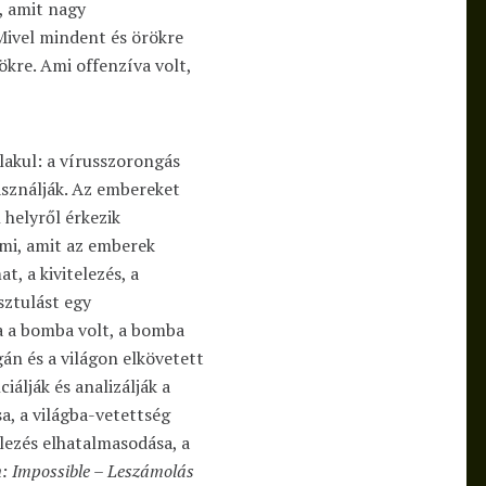
, amit nagy
Mivel mindent és örökre
kre. Ami offenzíva volt,
lakul: a vírusszorongás
asználják. Az embereket
 helyről érkezik
mi, amit az emberek
t, a kivitelezés, a
sztulást egy
 a bomba volt, a bomba
án és a világon elkövetett
iálják és analizálják a
sa, a világba-vetettség
elezés elhatalmasodása, a
: Impossible – Leszámolás