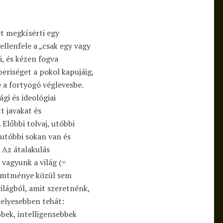
t megkísérti egy
 ellenfele a „csak egy vagy
, és kézen fogva
beriséget a pokol kapujáig,
 a fortyogó véglevesbe.
gi és ideológiai
t javakat és
 Előbbi tolvaj, utóbbi
 utóbbi sokan van és
 Az átalakulás
 vagyunk a világ (=
remtménye közül sem
ilágból, amit szeretnénk,
helyesebben tehát:
bek, intelligensebbek