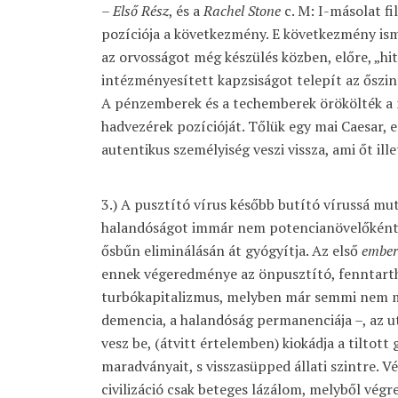
– Első Rész
, és a
Rachel Stone
c. M: I-másolat fi
pozíciója a következmény. E következmény is
az orvosságot még készülés közben, előre, „hite
intézményesített kapzsiságot telepít az őszin
A pénzemberek és a techemberek örökölték a 
hadvezérek pozícióját. Tőlük egy mai Caesar,
autentikus személyiség veszi vissza, ami őt illet
3.) A pusztító vírus később butító vírussá mut
halandóságot immár nem potencianövelőként
ősbűn eliminálásán át gyógyítja. Az első
ember
ennek végeredménye az önpusztító, fenntart
turbókapitalizmus, melyben már semmi nem ma
demencia, a halandóság permanenciája –, az 
vesz be, (átvitt értelemben) kiokádja a tiltott
maradványait, s visszasüpped állati szintre. V
civilizáció csak beteges lázálom, melyből végr