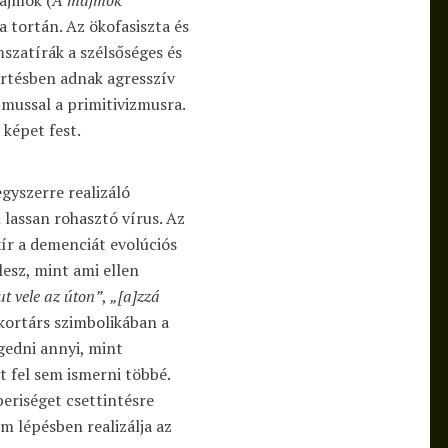
 a tortán. Az ökofasiszta és
szatírák a szélsőséges és
értésben adnak agresszív
izmussal a primitivizmusra.
képet fest.
gyszerre realizáló
 lassan rohasztó vírus. Az
ír a demenciát evolúciós
lesz, mint ami ellen
ut vele az úton”
,
„[a]zzá
 kortárs szimbolikában a
gedni annyi, mint
t fel sem ismerni többé.
eriséget csettintésre
om lépésben realizálja az