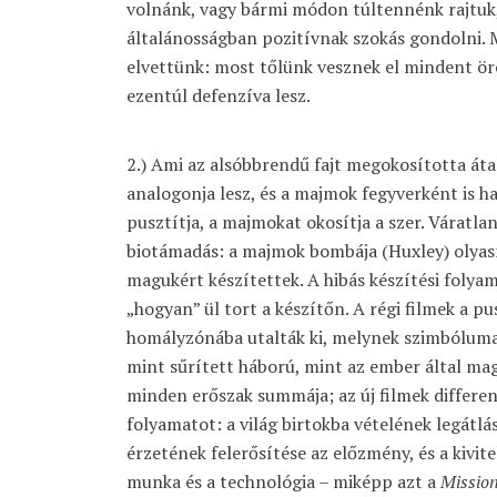
volnánk, vagy bármi módon túltennénk rajtuk
általánosságban pozitívnak szokás gondolni. 
elvettünk: most tőlünk vesznek el mindent örö
ezentúl defenzíva lesz.
2.) Ami az alsóbbrendű fajt megokosította áta
analogonja lesz, és a majmok fegyverként is h
pusztítja, a majmokat okosítja a szer. Váratlan
biotámadás: a majmok bombája (Huxley) olyas
magukért készítettek. A hibás készítési folyama
„hogyan” ül tort a készítőn. A régi filmek a pu
homályzónába utalták ki, melynek szimbóluma
mint sűrített háború, mint az ember által mag
minden erőszak summája; az új filmek differenc
folyamatot: a világ birtokba vételének legátlá
érzetének felerősítése az előzmény, és a kivit
munka és a technológia – miképp azt a
Mission