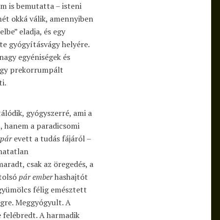
lm is bemutatta – isteni
mét okká válik, amennyiben
lbe” eladja, és egy
te gyógyításvágy helyére.
nagy egyéniségek és
 egy prekorrumpált
i.
álódik, gyógyszerré, ami a
, hanem a paradicsomi
pár
evett a tudás fájáról –
hatatlan
radt, csak az öregedés, a
utolsó
pár ember
hashajtót
 gyümölcs félig emésztett
égre. Meggyógyult. A
e felébredt. A harmadik