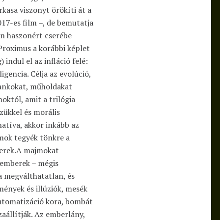
asa viszonyt örökíti át a
17-es film –, de bemutatja
kon haszonért cserébe
Proximus a korábbi képlet
ndul el az infláció felé:
igencia. Célja az evolúció,
tankokat, műholdakat
októl, amit a trilógia
szükkel és morális
natíva, akkor inkább az
jmok tegyék tönkre a
berek.A majmokat
z emberek – mégis
a megválthatatlan, és
mények és illúziók, mesék
automatizáció kora, bombát
aállítják. Az emberlány,