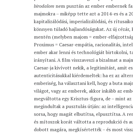
birodalom
nem pusztán az ember embernek fark
majmokra – miképp tette azt a 2014-es és a 20
kapitalizálódási, imperializálódási, és rítusai
könnyen túladó hajlandóságukat. Az új cézár, 
mentén (melyben majom = ember-elfajzottság) i
Proximus = Caesar-empátia, racionalitás, intell
ember akar lenni és technológiát birtokolni, 
irányítani. A film visszaveszi a bizalmat a majm
Caesar-ja kivívott nekik, a legitimitást, amit e
autenticitásukkal kiérdemeltek: ha ez az alter
emberiség, ha választani kell, hogy a buta ma
világot, vagy az emberek, akkor inkább az em
megváltotta egy Krisztus-figura, de – mint a
megindultak a pusztulás útján: az intelligenci
sorsa, hogy magát elbutítsa, elpusztítsa. A re
és mítoszok korát váltotta a reprodukció és 
dobott magára, megkísértették – és most vissz