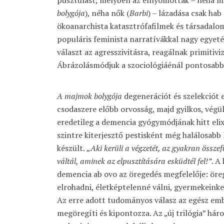
bolygója
), néha nők (
Barbi
) – lázadása csak hab
ökoanarchista katasztrófafilmek és társadalom
populáris feminista narratívákkal nagy egyet
választ az agresszivitásra, reagálnak primitiv
Ábrázolásmódjuk a szociológiáénál pontosabb 
A majmok bolygója
degenerációt és szelekciót e
csodaszere előbb orvosság, majd gyilkos, végül
eredetileg a demencia gyógymódjának hitt elix
szintre kiterjesztő pestisként még halálosabb 
készült.
„Aki kerüli a végzetét, az gyakran összef
váltál, aminek az elpusztítására esküdtél fel!”
. A
demencia ab ovo az öregedés megfelelője: öre
elrohadni, életképtelenné válni, gyermekeinke
Az erre adott tudományos válasz az egész emb
megöregíti és kipontozza. Az „új trilógia” hár