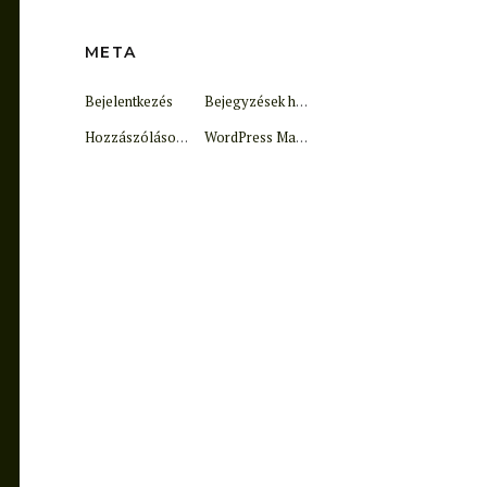
META
Bejelentkezés
Bejegyzések hírcsatorna
Hozzászólások hírcsatorna
WordPress Magyarország