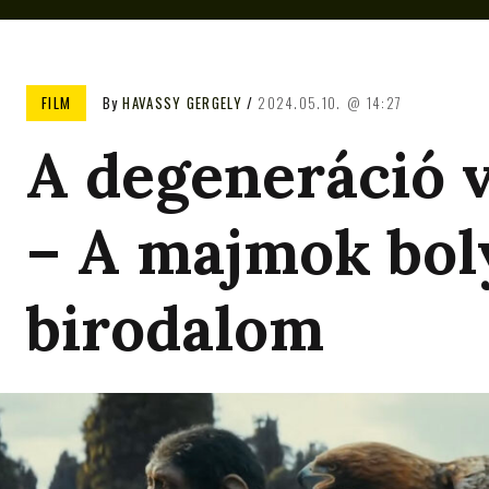
FILM
By
HAVASSY GERGELY
2024.05.10.
14:27
A degeneráció v
– A majmok bol
birodalom