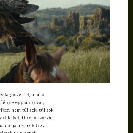
világnézettel, a nő a
 lény – épp annyival,
érfi nem túl sok, túl sok
ért le kell törni a szarvát;
ozófiája hívja életre a
ajmok (
A majmok