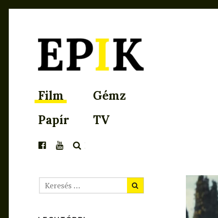
EPIK
Film
Gémz
Papír
TV
KERESÉS