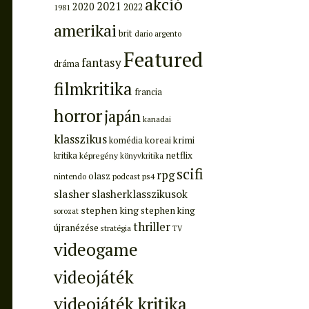
akció
2021
2020
2022
1981
amerikai
brit
dario argento
Featured
fantasy
dráma
filmkritika
francia
horror
japán
kanadai
klasszikus
koreai
krimi
komédia
netflix
kritika
képregény
könyvkritika
scifi
rpg
olasz
ps4
nintendo
podcast
slasher
slasherklasszikusok
stephen king
stephen king
sorozat
thriller
újranézése
stratégia
TV
videogame
videojáték
videojáték kritika