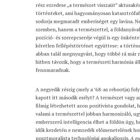
rész ezredese „a természet visszaüt” aktusaké
történteket, ami hagyományosan katasztrófafil
sodorja megmaradt emberiséget egy lavina. N
szemben, hanem a természettel, a földanyával
pozíció- és szerepcseréje végül is egy önként
kéretlen fellépéstörténet együttese: a történ
abban talál megnyugvást, hogy többé rá már n
hitben távozik, hogy a természeti harmónia áll
fennmaradnak.
A negyedik részig (mely a ’68-as rebootja) fol
kapott itt második esélyt? A természet vagy 
filmig létezhetett azon pozitivista gondolat, 
valami a természettel jobban harmonizáló, u
emberszerű intelligencia élhet a földön úgy, 
idők kezdetén e nemzedék előmenetelének hor
posztmoralista technológiai apokalipszis.
A ma