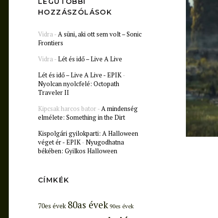
LEGUTÓBBI
HOZZÁSZÓLÁSOK
Vidra
-
A süni, aki ott sem volt – Sonic
Frontiers
Vidra
-
Lét és idő – Live A Live
Lét és idő – Live A Live - EPIK
-
Nyolcan nyolcfelé: Octopath
Traveler II
Kipcsak harcos bator
-
A mindenség
elmélete: Something in the Dirt
Kispolgári gyilokparti: A Halloween
véget ér - EPIK
-
Nyugodhatna
békében: Gyilkos Halloween
CÍMKÉK
80as évek
70es évek
90es évek