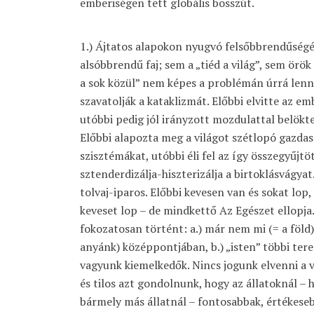
emberiségen tett globális bosszút.
1.) Ájtatos alapokon nyugvó felsőbbrendűségé
alsóbbrendű faj; sem a „tiéd a világ”, sem örök
a sok közül” nem képes a problémán úrrá lenni
szavatolják a kataklizmát. Előbbi elvitte az em
utóbbi pedig jól irányzott mozdulattal belökte
Előbbi alapozta meg a világot szétlopó gazdasá
szisztémákat, utóbbi éli fel az így összegyűjtöt
sztenderdizálja-hiszterizálja a birtoklásvágyat.
tolvaj-iparos. Előbbi kevesen van és sokat lop,
keveset lop – de mindkettő Az Egészet ellopja.
fokozatosan történt: a.) már nem mi (= a föld)
anyánk) középpontjában, b.) „isten” többi te
vagyunk kiemelkedők. Nincs jogunk elvenni a v
és tilos azt gondolnunk, hogy az állatoknál – 
bármely más állatnál – fontosabbak, értékeseb